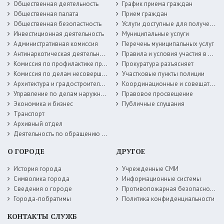
Общественная деятельность
График приема граждан
Общественная палата
Прием граждан
Общественная безопастность
Услуги доступные для получения в электронной форме
Инвестиционная деятельность
Муниципальные услуги
Административная комиссия
Перечень муниципальных услуг
Антинаркотическая деятельность
Правила и условия участия в жилищных программах
Комиссия по профилактике правонарушений
Прокуратура разъясняет
Комиссия по делам несовершеннолетних
Участковые пункты полиции
Архитектура и градостроительство
Координационные и совещательные органы
Управление по делам наружной рекламы
Правовое просвещение
Экономика и бизнес
Публичные слушания
Транспорт
Архивный отдел
Деятельность по обращению с животными без владельцев
О ГОРОДЕ
ДРУГОЕ
История города
Учрежденные СМИ
Символика города
Информационные системы
Сведения о городе
Противопожарная безопасность
Города-побратимы
Политика конфиденциальности
КОНТАКТЫ СЛУЖБ