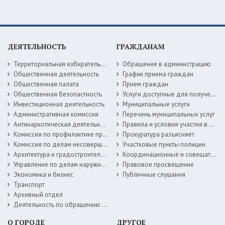
ДЕЯТЕЛЬНОСТЬ
ГРАЖДАНАМ
Территориальная избирательная комиссия
Обращение в администрацию
Общественная деятельность
График приема граждан
Общественная палата
Прием граждан
Общественная безопастность
Услуги доступные для получения в электронной форме
Инвестиционная деятельность
Муниципальные услуги
Административная комиссия
Перечень муниципальных услуг
Антинаркотическая деятельность
Правила и условия участия в жилищных программах
Комиссия по профилактике правонарушений
Прокуратура разъясняет
Комиссия по делам несовершеннолетних
Участковые пункты полиции
Архитектура и градостроительство
Координационные и совещательные органы
Управление по делам наружной рекламы
Правовое просвещение
Экономика и бизнес
Публичные слушания
Транспорт
Архивный отдел
Деятельность по обращению с животными без владельцев
О ГОРОДЕ
ДРУГОЕ