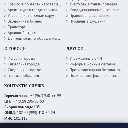
Комиссия по делам несовершеннолетних
Участковые пункты полиции
Архитектура и градостроительство
Координационные и совещательные органы
Управление по делам наружной рекламы
Правовое просвещение
Экономика и бизнес
Публичные слушания
Транспорт
Архивный отдел
Деятельность по обращению с животными без владельцев
О ГОРОДЕ
ДРУГОЕ
История города
Учрежденные СМИ
Символика города
Информационные системы
Сведения о городе
Противопожарная безопасность
Города-побратимы
Политика конфиденциальности
КОНТАКТЫ СЛУЖБ
Горячая линия:
+7 (967) 938-99-99
ЦГБ:
+7 (928) 286-50-60
Скорая помощь:
103
ОМВД:
102, +7 (999) 418-80-24
МЧС:
101, 112
ЕДДС:
+7 (928) 576-09-83