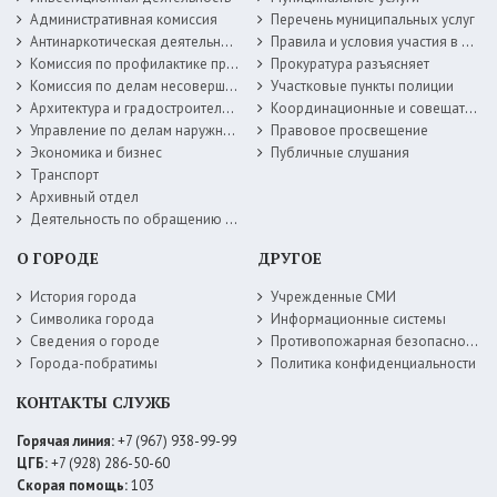
Административная комиссия
Перечень муниципальных услуг
Антинаркотическая деятельность
Правила и условия участия в жилищных программах
Комиссия по профилактике правонарушений
Прокуратура разъясняет
Комиссия по делам несовершеннолетних
Участковые пункты полиции
Архитектура и градостроительство
Координационные и совещательные органы
Управление по делам наружной рекламы
Правовое просвещение
Экономика и бизнес
Публичные слушания
Транспорт
Архивный отдел
Деятельность по обращению с животными без владельцев
О ГОРОДЕ
ДРУГОЕ
История города
Учрежденные СМИ
Символика города
Информационные системы
Сведения о городе
Противопожарная безопасность
Города-побратимы
Политика конфиденциальности
КОНТАКТЫ СЛУЖБ
Горячая линия:
+7 (967) 938-99-99
ЦГБ:
+7 (928) 286-50-60
Скорая помощь:
103