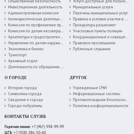
Общественная безопастность
Услуги доступные для получения в электронной форме
Инвестиционная деятельность
Муниципальные услуги
Административная комиссия
Перечень муниципальных услуг
Антинаркотическая деятельность
Правила и условия участия в жилищных программах
Комиссия по профилактике правонарушений
Прокуратура разъясняет
Комиссия по делам несовершеннолетних
Участковые пункты полиции
Архитектура и градостроительство
Координационные и совещательные органы
Управление по делам наружной рекламы
Правовое просвещение
Экономика и бизнес
Публичные слушания
Транспорт
Архивный отдел
Деятельность по обращению с животными без владельцев
О ГОРОДЕ
ДРУГОЕ
История города
Учрежденные СМИ
Символика города
Информационные системы
Сведения о городе
Противопожарная безопасность
Города-побратимы
Политика конфиденциальности
КОНТАКТЫ СЛУЖБ
Горячая линия:
+7 (967) 938-99-99
ЦГБ:
+7 (928) 286-50-60