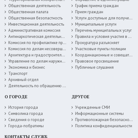
Общественная деятельность
График приема граждан
Общественная палата
Прием граждан
Общественная безопастность
Услуги доступные для получения в электронной форме
Инвестиционная деятельность
Муниципальные услуги
Административная комиссия
Перечень муниципальных услуг
Антинаркотическая деятельность
Правила и условия участия в жилищных программах
Комиссия по профилактике правонарушений
Прокуратура разъясняет
Комиссия по делам несовершеннолетних
Участковые пункты полиции
Архитектура и градостроительство
Координационные и совещательные органы
Управление по делам наружной рекламы
Правовое просвещение
Экономика и бизнес
Публичные слушания
Транспорт
Архивный отдел
Деятельность по обращению с животными без владельцев
О ГОРОДЕ
ДРУГОЕ
История города
Учрежденные СМИ
Символика города
Информационные системы
Сведения о городе
Противопожарная безопасность
Города-побратимы
Политика конфиденциальности
КОНТАКТЫ СЛУЖБ