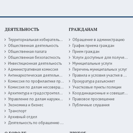
ДЕЯТЕЛЬНОСТЬ
ГРАЖДАНАМ
Территориальная избирательная комиссия
Обращение в администрацию
Общественная деятельность
График приема граждан
Общественная палата
Прием граждан
Общественная безопастность
Услуги доступные для получения в электронной форме
Инвестиционная деятельность
Муниципальные услуги
Административная комиссия
Перечень муниципальных услуг
Антинаркотическая деятельность
Правила и условия участия в жилищных программах
Комиссия по профилактике правонарушений
Прокуратура разъясняет
Комиссия по делам несовершеннолетних
Участковые пункты полиции
Архитектура и градостроительство
Координационные и совещательные органы
Управление по делам наружной рекламы
Правовое просвещение
Экономика и бизнес
Публичные слушания
Транспорт
Архивный отдел
Деятельность по обращению с животными без владельцев