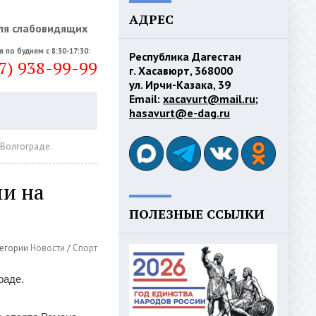
АДРЕС
ля слабовидящих
я по будням с 8:30-17:30:
Республика Дагестан
7) 938-99-99
г. Хасавюрт, 368000
ул. Ирчи-Казака, 39
Email:
xacavurt@mail.ru
;
hasavurt@e-dag.ru
 Волгограде.
ли на
ПОЛЕЗНЫЕ ССЫЛКИ
егории
Новости
/
Спорт
раде.