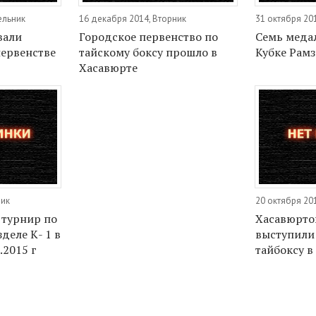
ельник
16 декабря 2014, Вторник
31 октября 201
вали
Городское первенство по
Семь меда
первенстве
тайскому боксу прошло в
Кубке Рам
Хасавюрте
ник
20 октября 20
 турнир по
Хасавюрто
деле К- 1 в
выступили 
.2015 г
тайбоксу в