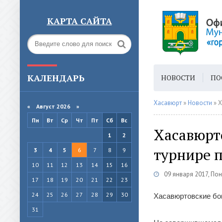
КАРТА САЙТА
КАЛЕНДАРЬ
НОВОСТИ
ПО
ГОРОДСКАЯ СРЕ
Хасавюрт
»
Новости
» Х
«
Август 2026 »
Пн
Вт
Ср
Чт
Пт
Сб
Вс
Хасавюрт
1
2
турнире п
3
4
5
6
7
8
9
10
11
12
13
14
15
16
09 января 2017, По
17
18
19
20
21
22
23
24
25
26
27
28
29
30
Хасавюртовские бок
31