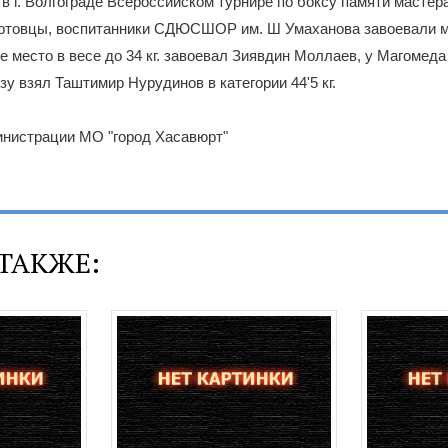
 г. Волгограде Всероссийском турнире по боксу памяти мастер
ртовцы, воспитанники СДЮСШОР им. Ш Умаханова завоевали м
е место в весе до 34 кг. завоевал Зиявдин Моллаев, у Магомеда
нзу взял Таштимир Нурудинов в категории 44'5 кг.
нистрации МО "город Хасавюрт"
ТАКЖЕ: