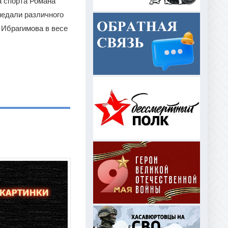
а спорта Романа
едали различного
 Ибрагимова в весе