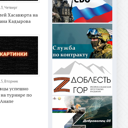
3, Четверг
лей Хасавюрта на
зана Кадырова
15, Вторник
вцы успешно
на турнире по
 Анапе