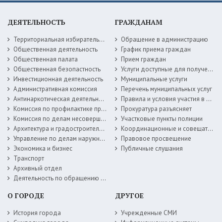
ДЕЯТЕЛЬНОСТЬ
ГРАЖДАНАМ
Территориальная избирательная комиссия
Обращение в администрацию
Общественная деятельность
График приема граждан
Общественная палата
Прием граждан
Общественная безопастность
Услуги доступные для получения в электронной форме
Инвестиционная деятельность
Муниципальные услуги
Административная комиссия
Перечень муниципальных услуг
Антинаркотическая деятельность
Правила и условия участия в жилищных программах
Комиссия по профилактике правонарушений
Прокуратура разъясняет
Комиссия по делам несовершеннолетних
Участковые пункты полиции
Архитектура и градостроительство
Координационные и совещательные органы
Управление по делам наружной рекламы
Правовое просвещение
Экономика и бизнес
Публичные слушания
Транспорт
Архивный отдел
Деятельность по обращению с животными без владельцев
О ГОРОДЕ
ДРУГОЕ
История города
Учрежденные СМИ