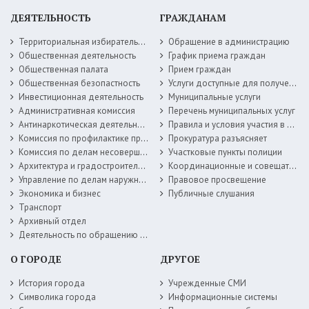
ДЕЯТЕЛЬНОСТЬ
ГРАЖДАНАМ
Территориальная избирательная комиссия
Обращение в администрацию
Общественная деятельность
График приема граждан
Общественная палата
Прием граждан
Общественная безопастность
Услуги доступные для получения в электронной форме
Инвестиционная деятельность
Муниципальные услуги
Административная комиссия
Перечень муниципальных услуг
Антинаркотическая деятельность
Правила и условия участия в жилищных программах
Комиссия по профилактике правонарушений
Прокуратура разъясняет
Комиссия по делам несовершеннолетних
Участковые пункты полиции
Архитектура и градостроительство
Координационные и совещательные органы
Управление по делам наружной рекламы
Правовое просвещение
Экономика и бизнес
Публичные слушания
Транспорт
Архивный отдел
Деятельность по обращению с животными без владельцев
О ГОРОДЕ
ДРУГОЕ
История города
Учрежденные СМИ
Символика города
Информационные системы