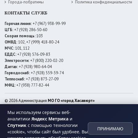
Города-побратимы
Политика конфиденциальности
КОНТАКТЫ СЛУЖБ
Горячая линия:
+7 (967) 938-99-99
ЦГБ:
+7 (928) 286-50-60
Скорая помощь:
103
ОМВД:
102, +7 (999) 418-80-24
МЧС:
101, 112
ЕДДС:
+7 (928) 576-09-83
Электросети:
+7 (800) 220-02-20
Даггаз:
+7 (928) 980-64-04
Горводоснаб:
+7 (928) 559-59-74
Теплоснаб:
+7 (928) 873-27-09
МФЦ:
+7 (938) 777-82-44
© 2026 Администрация
МО ГО «город Хасавюрт»
Мы используем сервисы веб-
аналитики
Яндекс Метрика
и
Спутник
с помощью технологии
ПРИНИМАЮ
«cookie», чтобы сайт был удобнее. Вы