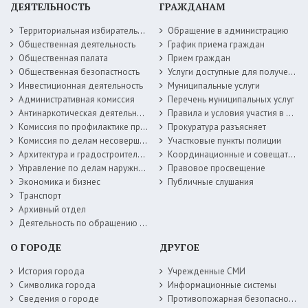
ДЕЯТЕЛЬНОСТЬ
ГРАЖДАНАМ
Территориальная избирательная комиссия
Обращение в администрацию
Общественная деятельность
График приема граждан
Общественная палата
Прием граждан
Общественная безопастность
Услуги доступные для получения в электронной форме
Инвестиционная деятельность
Муниципальные услуги
Административная комиссия
Перечень муниципальных услуг
Антинаркотическая деятельность
Правила и условия участия в жилищных программах
Комиссия по профилактике правонарушений
Прокуратура разъясняет
Комиссия по делам несовершеннолетних
Участковые пункты полиции
Архитектура и градостроительство
Координационные и совещательные органы
Управление по делам наружной рекламы
Правовое просвещение
Экономика и бизнес
Публичные слушания
Транспорт
Архивный отдел
Деятельность по обращению с животными без владельцев
О ГОРОДЕ
ДРУГОЕ
История города
Учрежденные СМИ
Символика города
Информационные системы
Сведения о городе
Противопожарная безопасность