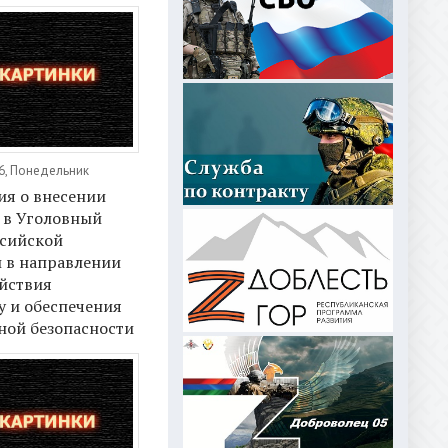
16, Понедельник
я о внесении
 в Уголовный
ссийской
 в направлении
йствия
у и обеспечения
ной безопасности