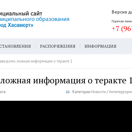
Версия д
Горячая лини
+7 (96
СТАНОВЛЕНИЯ
РАСПОРЯЖЕНИЯ
ИНФОРМАЦИЯ
ДА
ГЕН. ПЛАН
аведомо ложная информация о теракте 1
 ложная информация о теракте 
бота
Категории
Новости
/
Антитеррори