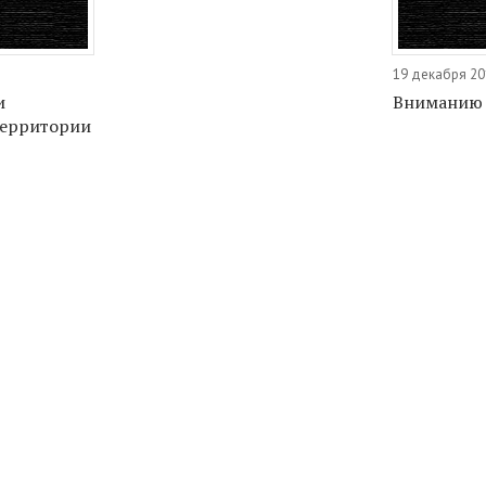
19 декабря 20
и
Вниманию 
территории