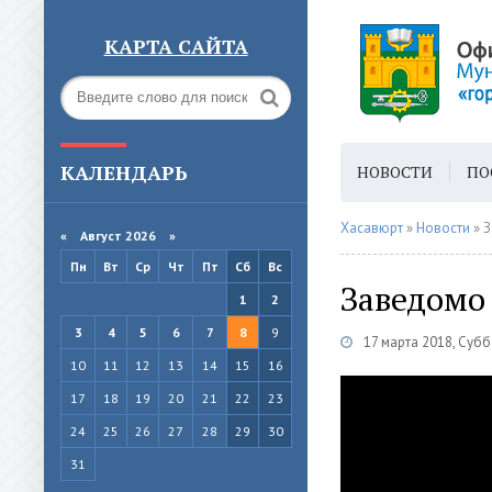
КАРТА САЙТА
КАЛЕНДАРЬ
НОВОСТИ
ПО
ГОРОДСКАЯ СРЕ
Хасавюрт
»
Новости
» З
«
Август 2026 »
Пн
Вт
Ср
Чт
Пт
Сб
Вс
Заведомо
1
2
3
4
5
6
7
8
9
17 марта 2018, Суб
10
11
12
13
14
15
16
17
18
19
20
21
22
23
24
25
26
27
28
29
30
31