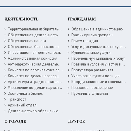
ДЕЯТЕЛЬНОСТЬ
ГРАЖДАНАМ
Территориальная избирательная комиссия
Обращение в администрацию
Общественная деятельность
График приема граждан
Общественная палата
Прием граждан
Общественная безопастность
Услуги доступные для получения в электронной форме
Инвестиционная деятельность
Муниципальные услуги
Административная комиссия
Перечень муниципальных услуг
Антинаркотическая деятельность
Правила и условия участия в жилищных программах
Комиссия по профилактике правонарушений
Прокуратура разъясняет
Комиссия по делам несовершеннолетних
Участковые пункты полиции
Архитектура и градостроительство
Координационные и совещательные органы
Управление по делам наружной рекламы
Правовое просвещение
Экономика и бизнес
Публичные слушания
Транспорт
Архивный отдел
Деятельность по обращению с животными без владельцев
О ГОРОДЕ
ДРУГОЕ