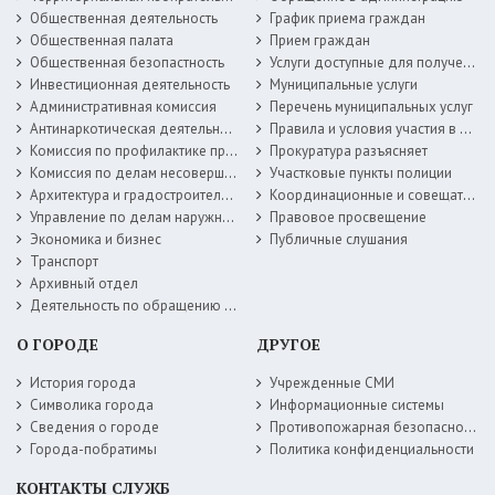
Общественная деятельность
График приема граждан
Общественная палата
Прием граждан
Общественная безопастность
Услуги доступные для получения в электронной форме
Инвестиционная деятельность
Муниципальные услуги
Административная комиссия
Перечень муниципальных услуг
Антинаркотическая деятельность
Правила и условия участия в жилищных программах
Комиссия по профилактике правонарушений
Прокуратура разъясняет
Комиссия по делам несовершеннолетних
Участковые пункты полиции
Архитектура и градостроительство
Координационные и совещательные органы
Управление по делам наружной рекламы
Правовое просвещение
Экономика и бизнес
Публичные слушания
Транспорт
Архивный отдел
Деятельность по обращению с животными без владельцев
О ГОРОДЕ
ДРУГОЕ
История города
Учрежденные СМИ
Символика города
Информационные системы
Сведения о городе
Противопожарная безопасность
Города-побратимы
Политика конфиденциальности
КОНТАКТЫ СЛУЖБ