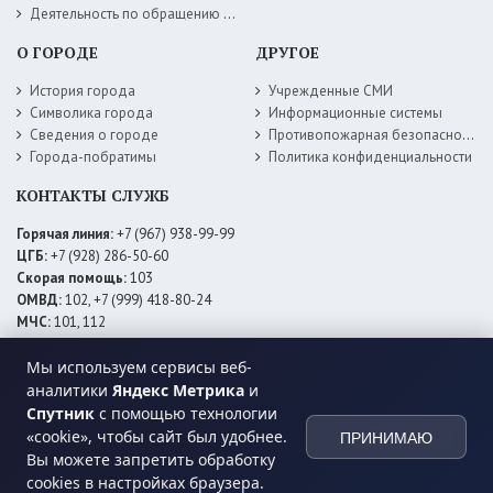
Деятельность по обращению с животными без владельцев
О ГОРОДЕ
ДРУГОЕ
История города
Учрежденные СМИ
Символика города
Информационные системы
Сведения о городе
Противопожарная безопасность
Города-побратимы
Политика конфиденциальности
КОНТАКТЫ СЛУЖБ
Горячая линия:
+7 (967) 938-99-99
ЦГБ:
+7 (928) 286-50-60
Скорая помощь:
103
ОМВД:
102, +7 (999) 418-80-24
МЧС:
101, 112
ЕДДС:
+7 (928) 576-09-83
Электросети:
+7 (800) 220-02-20
Мы используем сервисы веб-
Даггаз:
+7 (928) 980-64-04
аналитики
Яндекс Метрика
и
Горводоснаб:
+7 (928) 559-59-74
Спутник
с помощью технологии
Теплоснаб:
+7 (928) 873-27-09
«cookie», чтобы сайт был удобнее.
ПРИНИМАЮ
МФЦ:
+7 (938) 777-82-44
Вы можете запретить обработку
cookies в настройках браузера.