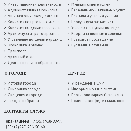
Инвестиционная деятельность
Муниципальные услуги
Административная комиссия
Перечень муниципальных услуг
Антинаркотическая деятельность
Правила и условия участия в жилищных программах
Комиссия по профилактике правонарушений
Прокуратура разъясняет
Комиссия по делам несовершеннолетних
Участковые пункты полиции
Архитектура и градостроительство
Координационные и совещательные органы
Управление по делам наружной рекламы
Правовое просвещение
Экономика и бизнес
Публичные слушания
Транспорт
Архивный отдел
Деятельность по обращению с животными без владельцев
О ГОРОДЕ
ДРУГОЕ
История города
Учрежденные СМИ
Символика города
Информационные системы
Сведения о городе
Противопожарная безопасность
Города-побратимы
Политика конфиденциальности
КОНТАКТЫ СЛУЖБ
Горячая линия:
+7 (967) 938-99-99
ЦГБ:
+7 (928) 286-50-60