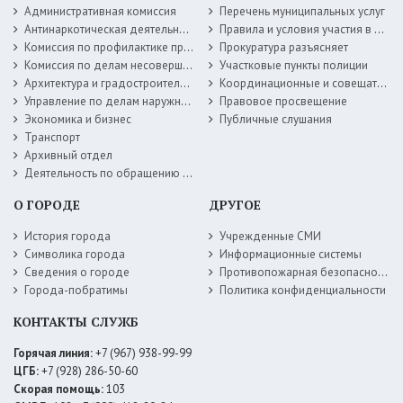
Административная комиссия
Перечень муниципальных услуг
Антинаркотическая деятельность
Правила и условия участия в жилищных программах
Комиссия по профилактике правонарушений
Прокуратура разъясняет
Комиссия по делам несовершеннолетних
Участковые пункты полиции
Архитектура и градостроительство
Координационные и совещательные органы
Управление по делам наружной рекламы
Правовое просвещение
Экономика и бизнес
Публичные слушания
Транспорт
Архивный отдел
Деятельность по обращению с животными без владельцев
О ГОРОДЕ
ДРУГОЕ
История города
Учрежденные СМИ
Символика города
Информационные системы
Сведения о городе
Противопожарная безопасность
Города-побратимы
Политика конфиденциальности
КОНТАКТЫ СЛУЖБ
Горячая линия:
+7 (967) 938-99-99
ЦГБ:
+7 (928) 286-50-60
Скорая помощь:
103