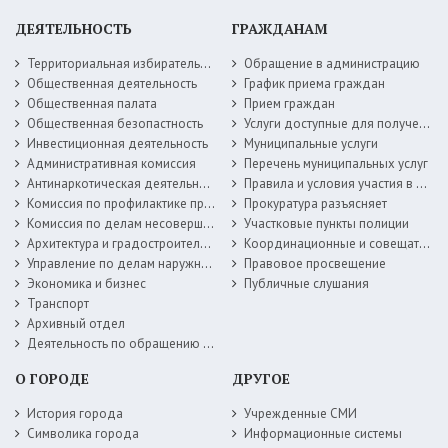
ДЕЯТЕЛЬНОСТЬ
ГРАЖДАНАМ
Территориальная избирательная комиссия
Обращение в администрацию
Общественная деятельность
График приема граждан
Общественная палата
Прием граждан
Общественная безопастность
Услуги доступные для получения в электронной форме
Инвестиционная деятельность
Муниципальные услуги
Административная комиссия
Перечень муниципальных услуг
Антинаркотическая деятельность
Правила и условия участия в жилищных программах
Комиссия по профилактике правонарушений
Прокуратура разъясняет
Комиссия по делам несовершеннолетних
Участковые пункты полиции
Архитектура и градостроительство
Координационные и совещательные органы
Управление по делам наружной рекламы
Правовое просвещение
Экономика и бизнес
Публичные слушания
Транспорт
Архивный отдел
Деятельность по обращению с животными без владельцев
О ГОРОДЕ
ДРУГОЕ
История города
Учрежденные СМИ
Символика города
Информационные системы