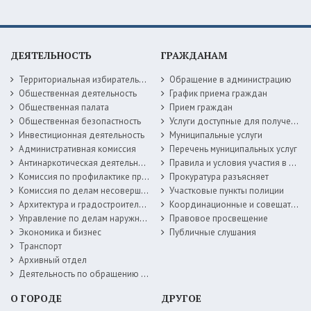
ДЕЯТЕЛЬНОСТЬ
ГРАЖДАНАМ
Территориальная избирательная комиссия
Обращение в администрацию
Общественная деятельность
График приема граждан
Общественная палата
Прием граждан
Общественная безопастность
Услуги доступные для получения в электронной форме
Инвестиционная деятельность
Муниципальные услуги
Административная комиссия
Перечень муниципальных услуг
Антинаркотическая деятельность
Правила и условия участия в жилищных программах
Комиссия по профилактике правонарушений
Прокуратура разъясняет
Комиссия по делам несовершеннолетних
Участковые пункты полиции
Архитектура и градостроительство
Координационные и совещательные органы
Управление по делам наружной рекламы
Правовое просвещение
Экономика и бизнес
Публичные слушания
Транспорт
Архивный отдел
Деятельность по обращению с животными без владельцев
О ГОРОДЕ
ДРУГОЕ