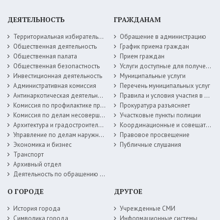
ДЕЯТЕЛЬНОСТЬ
ГРАЖДАНАМ
Территориальная избирательная комиссия
Обращение в администрацию
Общественная деятельность
График приема граждан
Общественная палата
Прием граждан
Общественная безопастность
Услуги доступные для получения в электронной форме
Инвестиционная деятельность
Муниципальные услуги
Административная комиссия
Перечень муниципальных услуг
Антинаркотическая деятельность
Правила и условия участия в жилищных программах
Комиссия по профилактике правонарушений
Прокуратура разъясняет
Комиссия по делам несовершеннолетних
Участковые пункты полиции
Архитектура и градостроительство
Координационные и совещательные органы
Управление по делам наружной рекламы
Правовое просвещение
Экономика и бизнес
Публичные слушания
Транспорт
Архивный отдел
Деятельность по обращению с животными без владельцев
О ГОРОДЕ
ДРУГОЕ
История города
Учрежденные СМИ
Символика города
Информационные системы