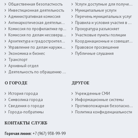
Общественная безопастность
Услуги доступные для получения в электронной форме
Инвестиционная деятельность
Муниципальные услуги
Административная комиссия
Перечень муниципальных услуг
Антинаркотическая деятельность
Правила и условия участия в жилищных программах
Комиссия по профилактике правонарушений
Прокуратура разъясняет
Комиссия по делам несовершеннолетних
Участковые пункты полиции
Архитектура и градостроительство
Координационные и совещательные органы
Управление по делам наружной рекламы
Правовое просвещение
Экономика и бизнес
Публичные слушания
Транспорт
Архивный отдел
Деятельность по обращению с животными без владельцев
О ГОРОДЕ
ДРУГОЕ
История города
Учрежденные СМИ
Символика города
Информационные системы
Сведения о городе
Противопожарная безопасность
Города-побратимы
Политика конфиденциальности
КОНТАКТЫ СЛУЖБ
Горячая линия:
+7 (967) 938-99-99