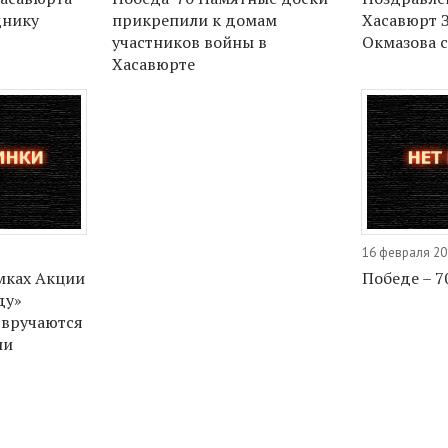
днику
прикрепили к домам
Хасавюрт 
участников войны в
Окмазова 
Хасавюрте
16 февраля 20
мках Акции
Победе – 7
ду»
 вручаются
ли