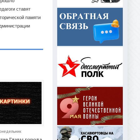
прошло
едагоги ставят
торической памяти
администрации
Понедельник
ние Главы города