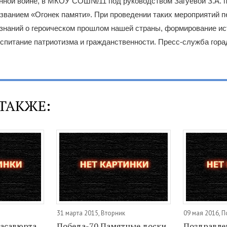
нной войне, в МКОУ СОШ№11 под руководством Загуевой З.А. 
званием «Огонек памяти». При проведении таких мероприятий п
знаний о героическом прошлом нашей страны, формирование ис
оспитание патриотизма и гражданственности. Пресс-служба гор
ТАКЖЕ:
31 марта 2015, Вторник
09 мая 2016, 
Хасавюрта
Победа-70 Памятные доски
Поздравле