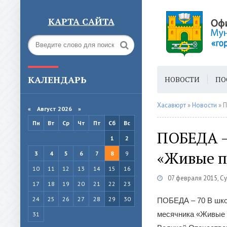
КАРТА САЙТА
КАЛЕНДАРЬ
НОВОСТИ
ПО
ГОРОДСКАЯ СРЕ
Хасавюрт
»
Новости
» П
«
Август 2026 »
Пн
Вт
Ср
Чт
Пт
Сб
Вс
ПОБЕДА –
1
2
«Живые п
3
4
5
6
7
8
9
10
11
12
13
14
15
16
07 февраля 2015, С
17
18
19
20
21
22
23
24
25
26
27
28
29
30
ПОБЕДА – 70 В шко
месячника «Живые 
31