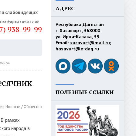
АДРЕС
ля слабовидящих
я по будням с 8:30-17:30:
Республика Дагестан
7) 938-99-99
г. Хасавюрт, 368000
ул. Ирчи-Казака, 39
Email:
xacavurt@mail.ru
;
hasavurt@e-dag.ru
ечно»
есячник
ПОЛЕЗНЫЕ ССЫЛКИ
рии
Новости
/
Общество
 В рамках
кого народа в