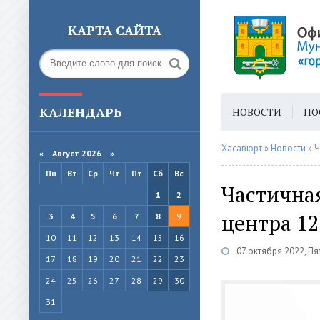
КАРТА САЙТА
КАЛЕНДАРЬ
НОВОСТИ
ПО
ГОРОДСКАЯ СРЕ
Хасавюрт
»
Новости
» Ч
«
Август 2026 »
Пн
Вт
Ср
Чт
Пт
Сб
Вс
Частичная
1
2
центра 12
3
4
5
6
7
8
9
10
11
12
13
14
15
16
07 октября 2022, П
17
18
19
20
21
22
23
24
25
26
27
28
29
30
31