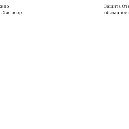
ожно
Защита От
. Хасавюрт
обязаннос