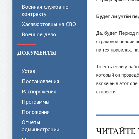
Военная служба по
контракту
Будет ли учтён п
Хасавюртовцы на СВО
Да, будет. Период 
Военное дело
страховой пенсии п
на тех правилах, н
ДОКУМЕНТЫ
То есть если у раб
Устав
который он проведё
Постановления
включён в этот спе
Распоряжения
старости.
Программы
Положения
Отчеты
ЧИТАЙТЕ 
администрации