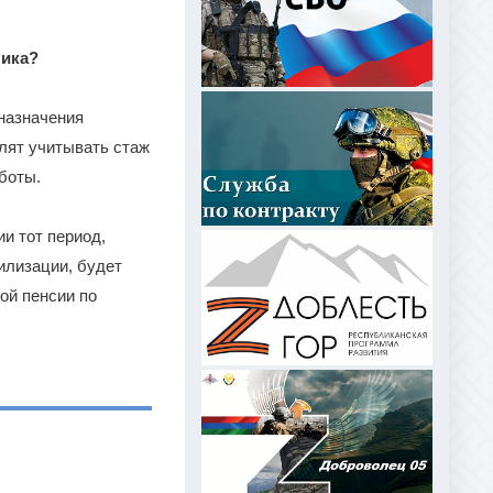
ника?
назначения
олят учитывать стаж
боты.
и тот период,
илизации, будет
ой пенсии по