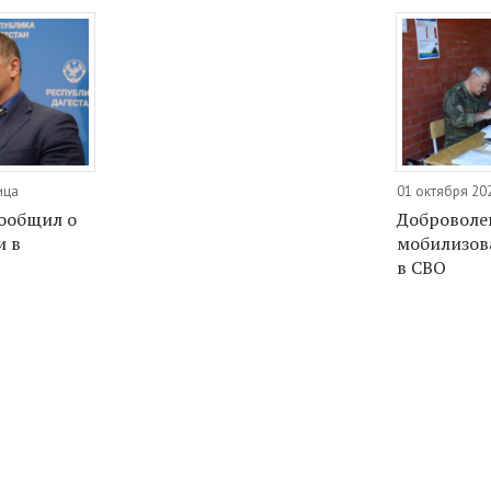
ица
01 октября 20
сообщил о
Доброволе
и в
мобилизова
в СВО