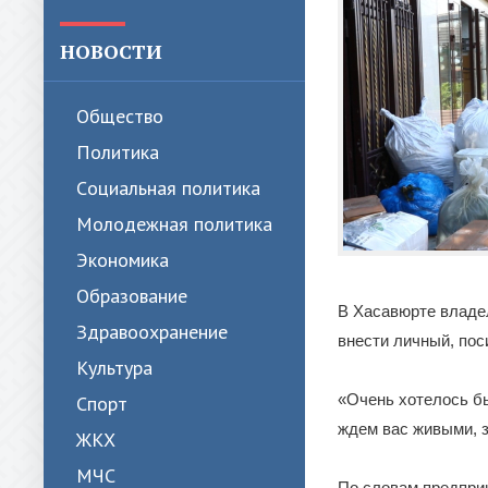
НОВОСТИ
Общество
Политика
Cоциальная политика
Молодежная политика
Экономика
Образование
В Хасавюрте владе
Здравоохранение
внести личный, по
Культура
«Очень хотелось б
Спорт
ждем вас живыми, 
ЖКХ
МЧС
По словам предпри