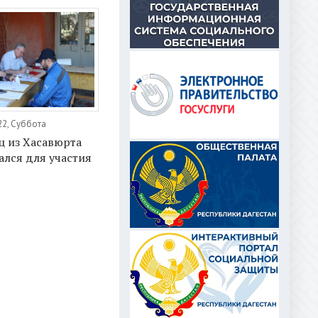
22, Суббота
ц из Хасавюрта
лся для участия