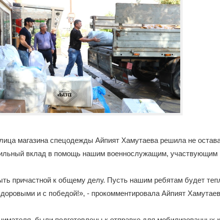
лица магазина спецодежды Айпият Хамутаева решила не остава
сильный вклад в помощь нашим военнослужащим, участвующим
ыть причастной к общему делу. Пусть нашим ребятам будет теп
здоровыми и с победой!», - прокомментировала Айпият Хамута
нимателя, были подготовлены к отправке для мобилизованных 