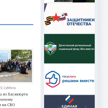
22, Суббота
ц из Хасавюрта
 почему
я на СВО