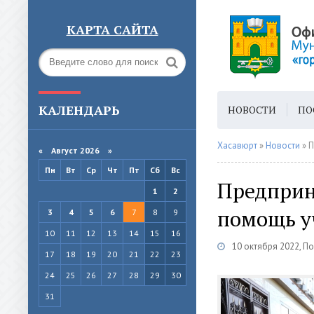
КАРТА САЙТА
КАЛЕНДАРЬ
НОВОСТИ
ПО
ГОРОДСКАЯ СРЕ
Хасавюрт
»
Новости
» П
«
Август 2026 »
Пн
Вт
Ср
Чт
Пт
Сб
Вс
Предприн
1
2
помощь у
3
4
5
6
7
8
9
10
11
12
13
14
15
16
10 октября 2022, П
17
18
19
20
21
22
23
24
25
26
27
28
29
30
31