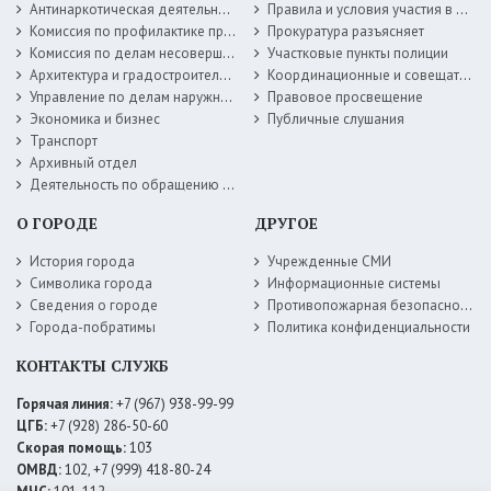
Антинаркотическая деятельность
Правила и условия участия в жилищных программах
Комиссия по профилактике правонарушений
Прокуратура разъясняет
Комиссия по делам несовершеннолетних
Участковые пункты полиции
Архитектура и градостроительство
Координационные и совещательные органы
Управление по делам наружной рекламы
Правовое просвещение
Экономика и бизнес
Публичные слушания
Транспорт
Архивный отдел
Деятельность по обращению с животными без владельцев
О ГОРОДЕ
ДРУГОЕ
История города
Учрежденные СМИ
Символика города
Информационные системы
Сведения о городе
Противопожарная безопасность
Города-побратимы
Политика конфиденциальности
КОНТАКТЫ СЛУЖБ
Горячая линия:
+7 (967) 938-99-99
ЦГБ:
+7 (928) 286-50-60
Скорая помощь:
103
ОМВД:
102, +7 (999) 418-80-24