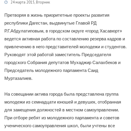
24 марта 2015, Вторник
Категории
Новости
/
Молодежная политика
Претворяя в жизнь приоритетные проекты развития
республики Дагестан, выдвинутые Главой РД
Р.Г.Абдулатиповым, в городском округе «город Хасавюрт»
ведется активная работа по составлению резерва кадров и
привлечению в него представителей молодежи и студентов.
Руководят этой работой заместитель Председателя
городского Собрания депутатов Мухаджир Салахбеков и
Председатель молодежного парламента Саид
Муртазалиев.
На совещании актива города была представлена группа
молодежи из семнадцати юношей и девушек, отобранная
для замещения должностей в местном самоуправлении.
При отборе ребят из молодежного парламента и советов
ученического самоуправления школ, были учтены все