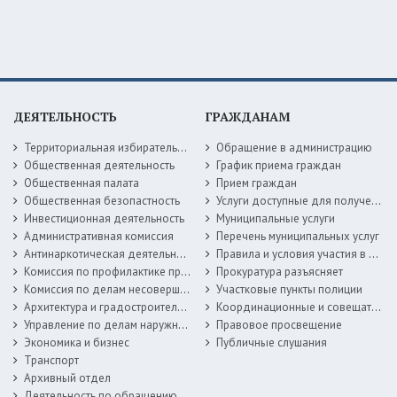
ДЕЯТЕЛЬНОСТЬ
ГРАЖДАНАМ
Территориальная избирательная комиссия
Обращение в администрацию
Общественная деятельность
График приема граждан
Общественная палата
Прием граждан
Общественная безопастность
Услуги доступные для получения в электронной форме
Инвестиционная деятельность
Муниципальные услуги
Административная комиссия
Перечень муниципальных услуг
Антинаркотическая деятельность
Правила и условия участия в жилищных программах
Комиссия по профилактике правонарушений
Прокуратура разъясняет
Комиссия по делам несовершеннолетних
Участковые пункты полиции
Архитектура и градостроительство
Координационные и совещательные органы
Управление по делам наружной рекламы
Правовое просвещение
Экономика и бизнес
Публичные слушания
Транспорт
Архивный отдел
Деятельность по обращению с животными без владельцев