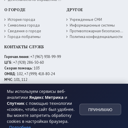
О ГОРОДЕ
ДРУГОЕ
История города
Учрежденные СМИ
Символика города
Информационные системы
Сведения о городе
Противопожарная безопасность
Города-побратимы
Политика конфиденциальности
КОНТАКТЫ СЛУЖБ
Горячая линия:
+7 (967) 938-99-99
ЦГБ:
+7 (928) 286-50-60
Скорая помощь:
103
ОМВД:
102, +7 (999) 418-80-24
МЧС:
101, 112
ЕДДС:
+7 (928) 576-09-83
Мы используем сервисы веб-
Электросети:
+7 (800) 220-02-20
Даггаз:
+7 (928) 980-64-04
аналитики
Яндекс Метрика
и
Горводоснаб:
+7 (928) 559-59-74
Спутник
с помощью технологии
Теплоснаб:
+7 (928) 873-27-09
«cookie», чтобы сайт был удобнее.
ПРИНИМАЮ
МФЦ:
+7 (938) 777-82-44
Вы можете запретить обработку
cookies в настройках браузера.
Подробнее