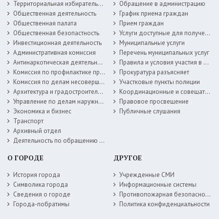
Территориальная избирательная комиссия
Обращение в администрацию
Общественная деятельность
График приема граждан
Общественная палата
Прием граждан
Общественная безопастность
Услуги доступные для получения в электронной форме
Инвестиционная деятельность
Муниципальные услуги
Административная комиссия
Перечень муниципальных услуг
Антинаркотическая деятельность
Правила и условия участия в жилищных программах
Комиссия по профилактике правонарушений
Прокуратура разъясняет
Комиссия по делам несовершеннолетних
Участковые пункты полиции
Архитектура и градостроительство
Координационные и совещательные органы
Управление по делам наружной рекламы
Правовое просвещение
Экономика и бизнес
Публичные слушания
Транспорт
Архивный отдел
Деятельность по обращению с животными без владельцев
О ГОРОДЕ
ДРУГОЕ
История города
Учрежденные СМИ
Символика города
Информационные системы
Сведения о городе
Противопожарная безопасность
Города-побратимы
Политика конфиденциальности