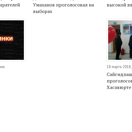
ирателей
Умаханов проголосовал на
высокой яв
выборах
ник
18 марта 2018
Сайгидпаш
проголосов
Хасавюрте