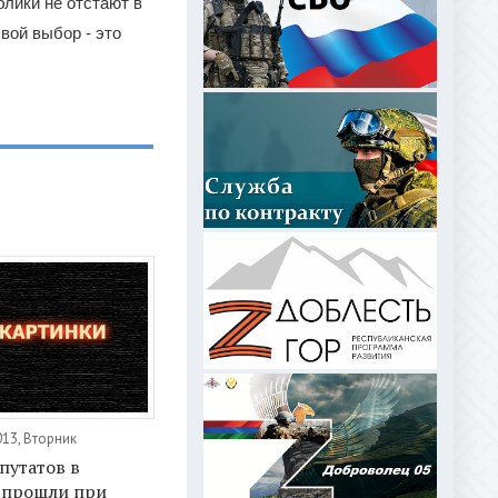
блики не отстают в
вой выбор - это
013, Вторник
путатов в
 прошли при