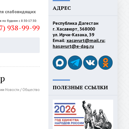
АДРЕС
ля слабовидящих
я по будням с 8:30-17:30:
Республика Дагестан
7) 938-99-99
г. Хасавюрт, 368000
ул. Ирчи-Казака, 39
Email:
xacavurt@mail.ru
;
hasavurt@e-dag.ru
ор
ПОЛЕЗНЫЕ ССЫЛКИ
рии
Новости
/
Общество