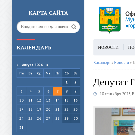
КАРТА САЙТА
КАЛЕНДАРЬ
НОВОСТИ
ПО
ГОРОДСКАЯ СРЕ
Хасавюрт
»
Новости
» Д
«
Август 2026 »
Пн
Вт
Ср
Чт
Пт
Сб
Вс
Депутат 
1
2
3
4
5
6
7
8
9
10 сентября 2023, 
10
11
12
13
14
15
16
17
18
19
20
21
22
23
24
25
26
27
28
29
30
31