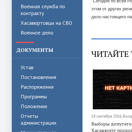
"Сегодня по всей Р
Военная служба по
этом от других рег
контракту
дело настоящего па
Хасавюртовцы на СВО
Военное дело
ДОКУМЕНТЫ
ЧИТАЙТЕ 
Устав
Постановления
Распоряжения
Программы
Положения
Отчеты
18 сентября 2016, Вос
администрации
Выборы депутато
Хасавюрте прохо