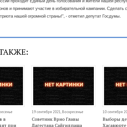
оссии проходит Единый день голосования и жители нашей респу
ионов и принимают участие в избирательной кампании. Сделать с
триота нашей огромной страны!", - отметил депутат Госдумы.
ТАКЖЕ:
кресенье
19 сентября 2021, Воскресенье
10 сентября 2
в в
Советник Врио Главы
Выборы де
дят при
Дагестана Сайгидпаша
Хасавюрте