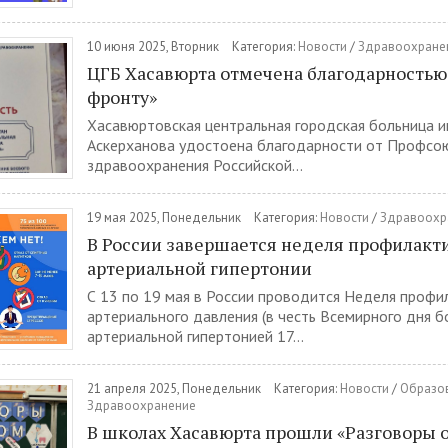
10 июня 2025, Вторник
Категория:
Новости
/
Здравоохране
ЦГБ Хасавюрта отмечена благодарностью
фронту»
Хасавюртовская центральная городская больница им
Аскерханова удостоена благодарности от Профсо
здравоохранения Российской...
19 мая 2025, Понедельник
Категория:
Новости
/
Здравоохр
В России завершается неделя профилакт
артериальной гипертонии
С 13 по 19 мая в России проводится Неделя проф
артериального давления (в честь Всемирного дня б
артериальной гипертонией 17...
21 апреля 2025, Понедельник
Категория:
Новости
/
Образо
Здравоохранение
В школах Хасавюрта прошли «Разговоры о