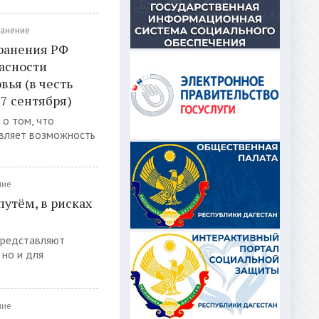
анение
хранения РФ
асности
вья (в честь
7 сентября)
о том, что
авляет возможность
ние
утём, в рисках
представляют
 но и для
ние