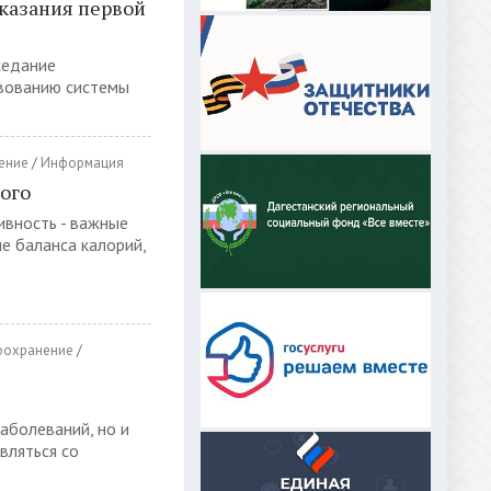
казания первой
седание
вованию системы
ение
/
Информация
дого
ивность - важные
е баланса калорий,
оохранение
/
заболеваний, но и
вляться со