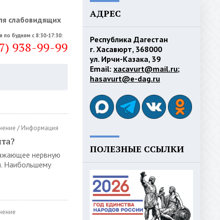
АДРЕС
ля слабовидящих
я по будням с 8:30-17:30:
Республика Дагестан
7) 938-99-99
г. Хасавюрт, 368000
ул. Ирчи-Казака, 39
Email:
xacavurt@mail.ru
;
hasavurt@e-dag.ru
нение
/
Информация
ита?
ПОЛЕЗНЫЕ ССЫЛКИ
ражающее нервную
ч. Наибольшему
нение