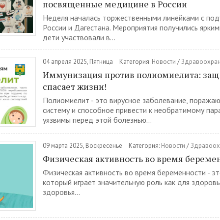
посвященные медицине в России
Неделя началась торжественными линейками с по
России и Дагестана. Мероприятия получились ярки
дети участвовали в...
04 апреля 2025, Пятница
Категория:
Новости
/
Здравоохра
Иммунизация против полиомиелита: защи
спасает жизни!
Полиомиелит - это вирусное заболевание, поража
систему и способное привести к необратимому пар
уязвимы перед этой болезнью...
09 марта 2025, Воскресенье
Категория:
Новости
/
Здравоох
Физическая активность во время береме
Физическая активность во время беременности - эт
который играет значительную роль как для здоровья
здоровья...