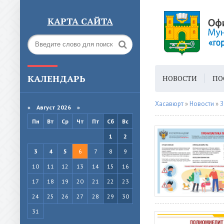
КАРТА САЙТА
КАЛЕНДАРЬ
НОВОСТИ
ПО
ГОРОДСКАЯ СРЕ
Хасавюрт
»
Новости
»
З
«
Август 2026 »
Пн
Вт
Ср
Чт
Пт
Сб
Вс
1
2
3
4
5
6
7
8
9
10
11
12
13
14
15
16
17
18
19
20
21
22
23
24
25
26
27
28
29
30
31