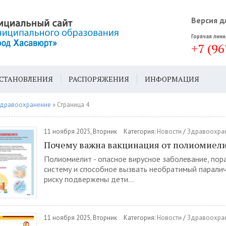
Версия д
Горячая лини
+7 (96
СТАНОВЛЕНИЯ
РАСПОРЯЖЕНИЯ
ИНФОРМАЦИЯ
ДА
ГЕН. ПЛАН
дравоохранение
» Страница 4
11 ноября 2025, Вторник
Категория:
Новости
/
Здравоохра
Почему важна вакцинация от полиомиел
Полиомиелит - опасное вирусное заболевание, по
систему и способное вызвать необратимый парали
риску подвержены дети...
11 ноября 2025, Вторник
Категория:
Новости
/
Здравоохра