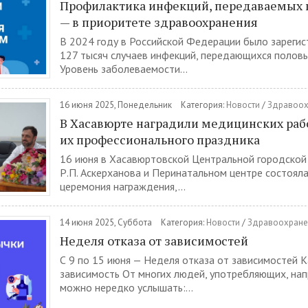
Профилактика инфекций, передаваемых
— в приоритете здравоохранения
В 2024 году в Российской Федерации было зареги
127 тысяч случаев инфекций, передающихся полов
Уровень заболеваемости...
16 июня 2025, Понедельник
Категория:
Новости
/
Здравоох
В Хасавюрте наградили медицинских рабо
их профессионального праздника
16 июня в Хасавюртовской Центральной городской
Р.П. Аскерханова и Перинатальном центре состоял
церемония награждения,...
14 июня 2025, Суббота
Категория:
Новости
/
Здравоохране
Неделя отказа от зависимостей
С 9 по 15 июня — Неделя отказа от зависимостей К
зависимость От многих людей, употребляющих, нап
можно нередко услышать:...