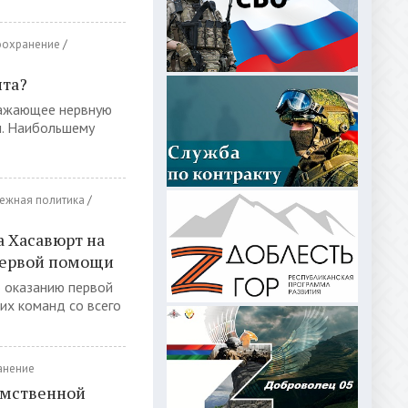
оохранение
/
ита?
ражающее нервную
ч. Наибольшему
жная политика
/
 Хасавюрт на
первой помощи
о оказанию первой
их команд со всего
анение
омственной