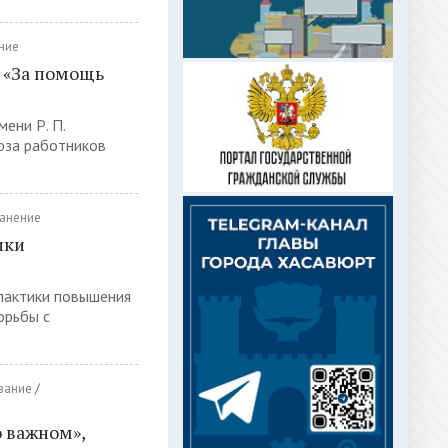
ние
 «За помощь
ени Р. П.
юза работников
анение
ики
илактики повышения
орьбы с
вание
/
 важном»,