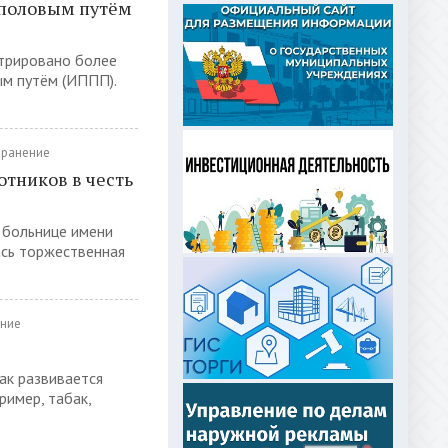
 половым путём
стрировано более
ым путём (ИППП).
ранение
тников в честь
 больнице имени
ась торжественная
ние
ак развивается
ример, табак,