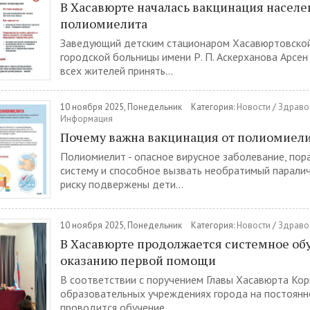
В Хасавюрте началась вакцинация населе
полиомиелита
Заведующий детским стационаром Хасавюртовской
городской больницы имени Р. П. Аскерханова Арсен
всех жителей принять...
10 ноября 2025, Понедельник
Категория:
Новости
/
Здраво
Информация
Почему важна вакцинация от полиомиел
Полиомиелит - опасное вирусное заболевание, по
систему и способное вызвать необратимый парали
риску подвержены дети...
10 ноября 2025, Понедельник
Категория:
Новости
/
Здраво
В Хасавюрте продолжается системное об
оказанию первой помощи
В соответствии с поручением Главы Хасавюрта Кор
образовательных учреждениях города на постоянн
проводится обучение...