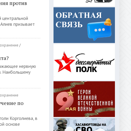
ния против
 центральной
 Алиев призывает
охранение
/
ита?
ражающее нервную
ч. Наибольшему
охранение
учение по
голи Корголиева, в
ой основе