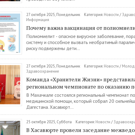
27 октября 2025, Понедельник
Категория:
Новости
/
Здрав
Информация
Почему важна вакцинация от полиомиел
Полиомиелит - опасное вирусное заболевание, по
систему и способное вызвать необратимый парали
риску подвержены дети...
27 октября 2025, Понедельник
Категория:
Новости
/
Молоде
Здравоохранение
Команда «Хранители Жизни» представила
региональном чемпионате по оказанию 
В Махачкале состоялся региональный чемпионат п
медицинской помощи, который собрал 20 сильнейш
Дагестана. Хасавюрт...
25 октября 2025, Суббота
Категория:
Новости
/
Здравоохр
В Хасавюрте провели заседание межвед