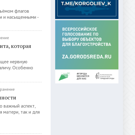
дъёмом флагов
ми и насыщенными -
нение
та, которая
ющее нервную
аличу. Особенно
ранение
нности
о важный аспект,
 матери, так и для