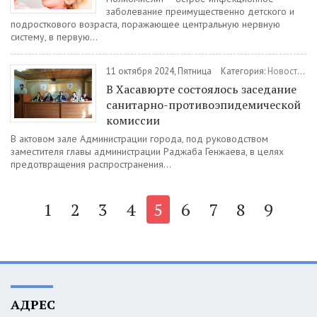
заболевание преимущественно детского и
подросткового возраста, поражающее центральную нервную
систему, в первую...
11 октября 2024, Пятница
Категория:
Новости
/
З
В Хасавюрте состоялось заседание
санитарно-противоэпидемической
комиссии
В актовом зале Администрации города, под руководством
заместителя главы администрации Раджаба Генжаева, в целях
предотвращения распространения...
1
2
3
4
5
6
7
8
9
АДРЕС