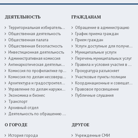
ДЕЯТЕЛЬНОСТЬ
ГРАЖДАНАМ
Территориальная избирательная комиссия
Обращение в администрацию
Общественная деятельность
График приема граждан
Общественная палата
Прием граждан
Общественная безопастность
Услуги доступные для получения в электронной форме
Инвестиционная деятельность
Муниципальные услуги
Административная комиссия
Перечень муниципальных услуг
Антинаркотическая деятельность
Правила и условия участия в жилищных программах
Комиссия по профилактике правонарушений
Прокуратура разъясняет
Комиссия по делам несовершеннолетних
Участковые пункты полиции
Архитектура и градостроительство
Координационные и совещательные органы
Управление по делам наружной рекламы
Правовое просвещение
Экономика и бизнес
Публичные слушания
Транспорт
Архивный отдел
Деятельность по обращению с животными без владельцев
О ГОРОДЕ
ДРУГОЕ
История города
Учрежденные СМИ