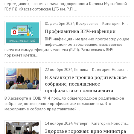
переедание», - советы врача-эндокринолога Карины Мусхабовой
ГБУ РД «Хасавюртовская ЦГБ им. Р.П....
01 декабря 2024, Воскресенье
Категория:
Новости
Профилактика ВИЧ-инфекции
ВИЧ-инфекция - медленно прогрессирующее
инфекционное заболевание, вызываемое
вирусом иммудефицита человека (ВИЧ). Размножаясь ВИЧ
поражает клетки...
22 ноября 2024, Пятница
Категория:
Новости
/
О
В Хасавюрте прошло родительское
собрание, посвященное
профилактике полиомиелита
В Хасавюрте в СОШ № 4 прошло общегородское родительское
собрание, посвященное профилактике полиомиелита. Это
мероприятие собрало представителей...
14 ноября 2024, Четверг
Категория:
Новости
/
Зд
Здоровье горожан: врио министра