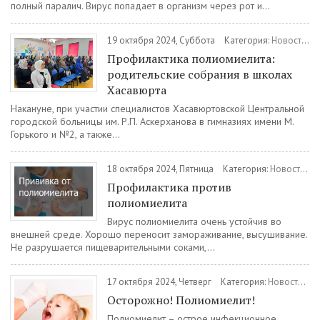
полный паралич. Вирус попадает в организм через рот и...
19 октября 2024, Суббота
Категория:
Новости
/
З
Профилактика полиомиелита:
родительские собрания в школах
Хасавюрта
Накануне, при участии специалистов Хасавюртовской Центральной
городской больницы им. Р.П. Аскерханова в гимназиях имени М.
Горького и №2, а также...
18 октября 2024, Пятница
Категория:
Новости
/
З
Профилактика против
полиомиелита
Вирус полиомиелита очень устойчив во
внешней среде. Хорошо переносит замораживание, высушивание.
Не разрушается пищеварительными соками,...
17 октября 2024, Четверг
Категория:
Новости
/
З
Осторожно! Полиомиелит!
Полиомиелит – острое инфекционное