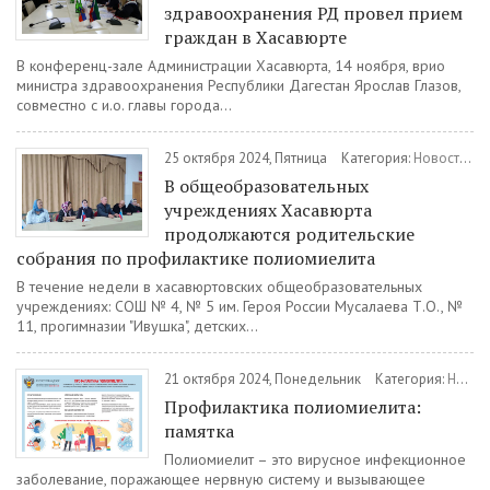
здравоохранения РД провел прием
граждан в Хасавюрте
В конференц-зале Администрации Хасавюрта, 14 ноября, врио
министра здравоохранения Республики Дагестан Ярослав Глазов,
совместно с и.о. главы города...
25 октября 2024, Пятница
Категория:
Новости
/
З
В общеобразовательных
учреждениях Хасавюрта
продолжаются родительские
собрания по профилактике полиомиелита
В течение недели в хасавюртовских общеобразовательных
учреждениях: СОШ № 4, № 5 им. Героя России Мусалаева Т.О., №
11, прогимназии "Ивушка", детских...
21 октября 2024, Понедельник
Категория:
Новости
Профилактика полиомиелита:
памятка
Полиомиелит – это вирусное инфекционное
заболевание, поражающее нервную систему и вызывающее