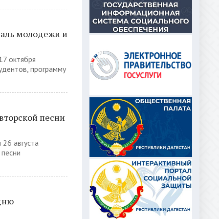
валь молодежи и
17 октября
удентов, программу
авторской песни
 26 августа
 песни
дню