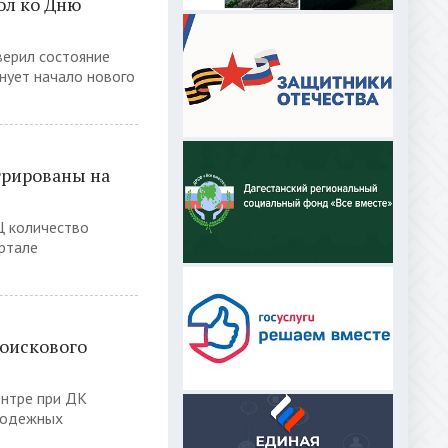
ол ко Дню
верил состояние
нует начало нового
трированы на
Ц количество
ортале
поискового
ентре при ДК
олодежных