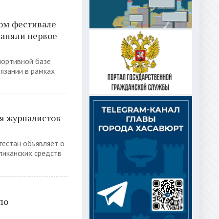
ом фестивале
заняли первое
портивной базе
язании в рамках
я журналистов
гестан объявляет о
ликанских средств
по