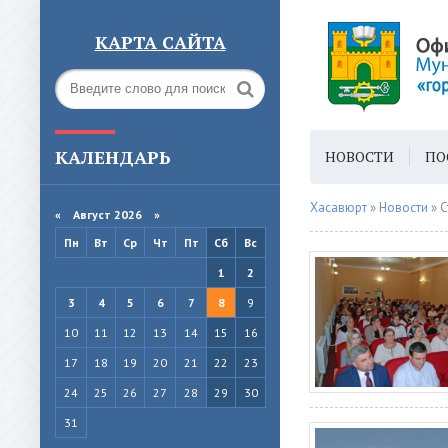
КАРТА САЙТА
КАЛЕНДАРЬ
НОВОСТИ
ПО
ГОРОДСКАЯ СРЕ
Хасавюрт
»
Новости
» С
«
Август 2026 »
Пн
Вт
Ср
Чт
Пт
Сб
Вс
1
2
3
4
5
6
7
8
9
10
11
12
13
14
15
16
17
18
19
20
21
22
23
24
25
26
27
28
29
30
31