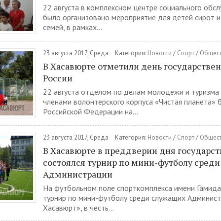
22 августа в комплексном центре социального обс
было организовано мероприятие для детей сирот 
семей, в рамках...
23 августа 2017, Среда
Категория:
Новости
/
Спорт
/
Общес
В Хасавюрте отметили день государствен
России
22 августа отделом по делам молодежи и туризма
членами волонтерского корпуса «Чистая планета» 
Российской Федерации на...
23 августа 2017, Среда
Категория:
Новости
/
Спорт
/
Общес
В Хасавюрте в преддверии дня государст
состоялся турнир по мини-футболу сред
Администрации
На футбольном поле спорткомплекса имени Гамид
турнир по мини-футболу среди служащих Админис
Хасавюрт», в честь...