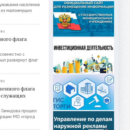
луживания населения
и из малоимущих
тво
ного флага
 совместно с
был развернут флаг
тво
венного флага
и служащих
а Гамидова прошел
трации МО «город