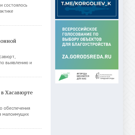
ии состоялось
актике
конной
савюрт,
по выявлению и
в Хасавюрте
го обеспечения
из малоимущих