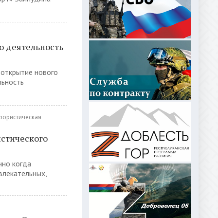
ю деятельность
 открытие нового
льность
рористическая
истического
нно когда
влекательных,