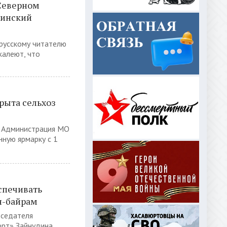
Северном
кинский
 русскому читателю
жалеют, что
рыта сельхоз
й Администрация МО
нную ярмарку с 1
спечивать
н-байрам
дседателя
юрт» Зайнудина