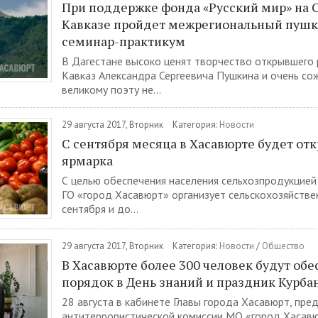
При поддержке фонда «Русский мир» на 
Кавказе пройдет межрегиональный пуш
семинар-практикум
В Дагестане высоко ценят творчество открывшего
Кавказ Александра Сергеевича Пушкина и очень со
великому поэту не...
29 августа 2017, Вторник
Категория:
Новости
С сентября месяца в Хасавюрте будет отк
ярмарка
С целью обеспечения населения сельхозпродукцие
ГО «город Хасавюрт» организует сельскохозяйстве
сентября и до...
29 августа 2017, Вторник
Категория:
Новости
/
Общество
В Хасавюрте более 300 человек будут обе
порядок в День знаний и праздник Курба
28 августа в кабинете Главы города Хасавюрт, пре
антитеррористической комиссии МО «город Хасав