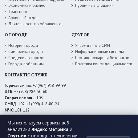
Экономика и бизнес
Публичные слушания
Транспорт
Архивный отдел
Деятельность по обращению с животными без владельцев
О ГОРОДЕ
ДРУГОЕ
История города
Учрежденные СМИ
Символика города
Информационные системы
Сведения о городе
Противопожарная безопасность
Города-побратимы
Политика конфиденциальности
КОНТАКТЫ СЛУЖБ
Горячая линия:
+7 (967) 938-99-99
ЦГБ:
+7 (928) 286-50-60
Скорая помощь:
103
ОМВД:
102, +7 (999) 418-80-24
МЧС:
101, 112
ЕДДС:
+7 (928) 576-09-83
Мы используем сервисы веб-
Электросети:
+7 (800) 220-02-20
Даггаз:
+7 (928) 980-64-04
аналитики
Яндекс Метрика
и
Горводоснаб:
+7 (928) 559-59-74
Спутник
с помощью технологии