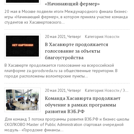
«Начинающий фермер»
20 мая в Москве подвели итоги Международного финала бизнес-
игры «Начинающий фермер», в котором приняла участие команда
студентов из Хасавюртовского...
20 мая 2021, Четверг
Категория:
Новости
В Хасавюрте продолжается
голосование за объекты
благоустройства
В Хасавюрте продолжается голосование на всероссийской
платформе za.gorodsreda.ru за общественные территории. В
городе расположены волонтерские пункты...
20 мая 2021, Четверг
Категория:
Новости
/
Экономика
Команда Хасавюрта продолжает
обучение в рамках программы
развития ВЭБ.РФ
Для команд 3 потока программы развития ВЭБ.РФ и бизнес-школы
СКОЛКОВО Master of Public Administration стартовал очередной
модуль - «Городские финансы...