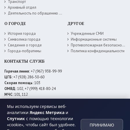
Транспорт
Архивный отдел
Деятельность по обращению с животными без владельцев
О ГОРОДЕ
ДРУГОЕ
История города
Учрежденные СМИ
Символика города
Информационные системы
Сведения о городе
Противопожарная безопасность
Города-побратимы
Политика конфиденциальности
КОНТАКТЫ СЛУЖБ
Горячая линия:
+7 (967) 938-99-99
ЦГБ:
+7 (928) 286-50-60
Скорая помощь:
103
ОМВД:
102, +7 (999) 418-80-24
МЧС:
101, 112
ЕДДС:
+7 (928) 576-09-83
Мы используем сервисы веб-
Электросети:
+7 (800) 220-02-20
Даггаз:
+7 (928) 980-64-04
аналитики
Яндекс Метрика
и
Горводоснаб:
+7 (928) 559-59-74
Спутник
с помощью технологии
Теплоснаб:
+7 (928) 873-27-09
«cookie», чтобы сайт был удобнее.
ПРИНИМАЮ
МФЦ:
+7 (938) 777-82-44