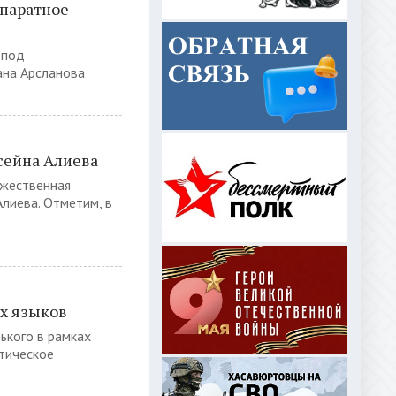
ппаратное
 под
ана Арсланова
сейна Алиева
ржественная
Алиева. Отметим, в
х языков
рького в рамках
тическое