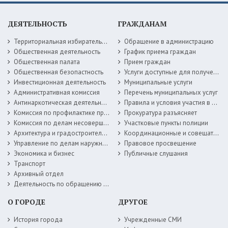
ДЕЯТЕЛЬНОСТЬ
ГРАЖДАНАМ
Территориальная избирательная комиссия
Обращение в администрацию
Общественная деятельность
График приема граждан
Общественная палата
Прием граждан
Общественная безопастность
Услуги доступные для получения в электронной форме
Инвестиционная деятельность
Муниципальные услуги
Административная комиссия
Перечень муниципальных услуг
Антинаркотическая деятельность
Правила и условия участия в жилищных программах
Комиссия по профилактике правонарушений
Прокуратура разъясняет
Комиссия по делам несовершеннолетних
Участковые пункты полиции
Архитектура и градостроительство
Координационные и совещательные органы
Управление по делам наружной рекламы
Правовое просвещение
Экономика и бизнес
Публичные слушания
Транспорт
Архивный отдел
Деятельность по обращению с животными без владельцев
О ГОРОДЕ
ДРУГОЕ
История города
Учрежденные СМИ