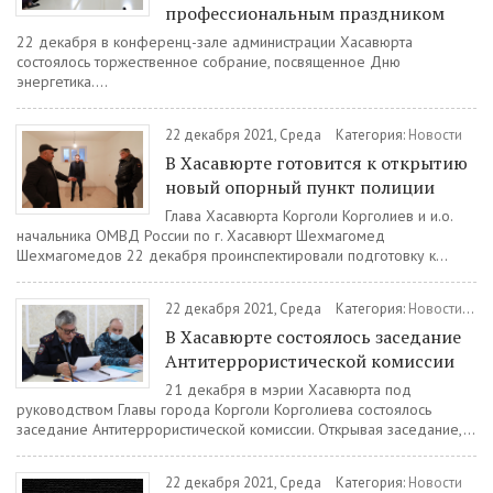
профессиональным праздником
22 декабря в конференц-зале администрации Хасавюрта
состоялось торжественное собрание, посвященное Дню
энергетика....
22 декабря 2021, Среда
Категория:
Новости
В Хасавюрте готовится к открытию
новый опорный пункт полиции
Глава Хасавюрта Корголи Корголиев и и.о.
начальника ОМВД России по г. Хасавюрт Шехмагомед
Шехмагомедов 22 декабря проинспектировали подготовку к...
22 декабря 2021, Среда
Категория:
Новости
/
Св
В Хасавюрте состоялось заседание
Антитеррористической комиссии
21 декабря в мэрии Хасавюрта под
руководством Главы города Корголи Корголиева состоялось
заседание Антитеррористической комиссии. Открывая заседание,...
22 декабря 2021, Среда
Категория:
Новости