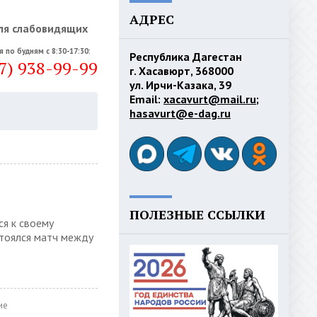
АДРЕС
ля слабовидящих
я по будням с 8:30-17:30:
Республика Дагестан
7) 938-99-99
г. Хасавюрт, 368000
ул. Ирчи-Казака, 39
Email:
xacavurt@mail.ru
;
hasavurt@e-dag.ru
ПОЛЕЗНЫЕ ССЫЛКИ
я к своему
остоялся матч между
ие