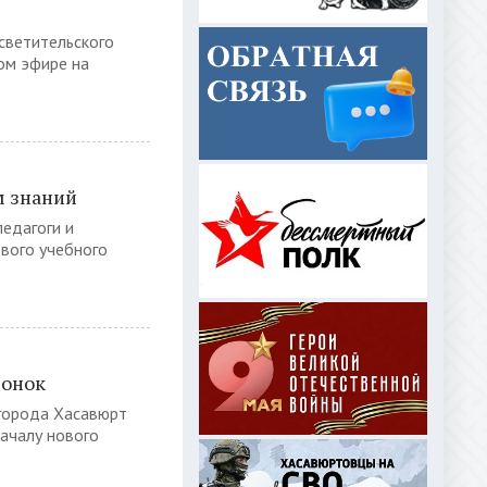
светительского
ом эфире на
м знаний
педагоги и
вого учебного
вонок
 города Хасавюрт
ачалу нового