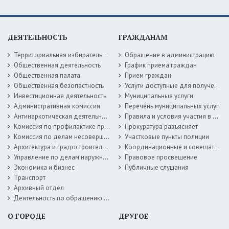
ДЕЯТЕЛЬНОСТЬ
ГРАЖДАНАМ
Территориальная избирательная комиссия
Обращение в администрацию
Общественная деятельность
График приема граждан
Общественная палата
Прием граждан
Общественная безопастность
Услуги доступные для получения в электронной форме
Инвестиционная деятельность
Муниципальные услуги
Административная комиссия
Перечень муниципальных услуг
Антинаркотическая деятельность
Правила и условия участия в жилищных программах
Комиссия по профилактике правонарушений
Прокуратура разъясняет
Комиссия по делам несовершеннолетних
Участковые пункты полиции
Архитектура и градостроительство
Координационные и совещательные органы
Управление по делам наружной рекламы
Правовое просвещение
Экономика и бизнес
Публичные слушания
Транспорт
Архивный отдел
Деятельность по обращению с животными без владельцев
О ГОРОДЕ
ДРУГОЕ