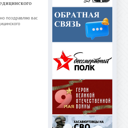
медицинского
но поздравляю вас
дицинского