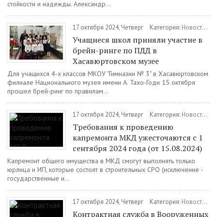
стойкости и надежды. Александр...
17 октября 2024, Четверг
Категория:
Новости
/
Ку
Учащиеся школ приняли участие в
брейн-ринге по ПДД в
Хасавюртовском музее
Для учащихся 4-х классов МКОУ "Гимназии № 3" в Хасавюртовском
филиале Национального музея имени А. Тахо-Годи 15 октября
прошел брей-ринг по правилам...
17 октября 2024, Четверг
Категория:
Новости
/
П
Требования к проведению
капремонта МКД ужесточаются с 1
сентября 2024 года (от 15.08.2024)
Капремонт общего имущества в МКД смогут выполнять только
юрлица и ИП, которые состоят в строительных СРО (исключение -
государственные и...
17 октября 2024, Четверг
Категория:
Новости
/
Во
Контрактная служба в Вооруженных