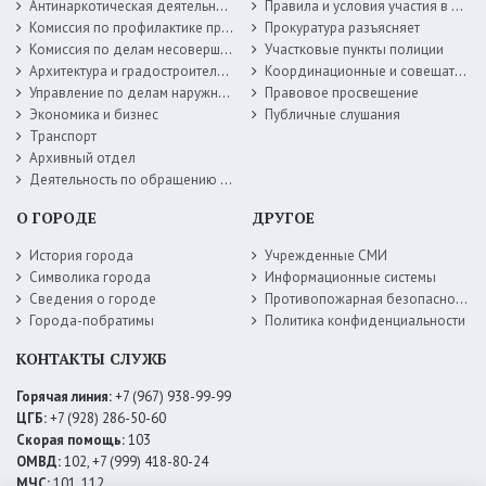
Антинаркотическая деятельность
Правила и условия участия в жилищных программах
Комиссия по профилактике правонарушений
Прокуратура разъясняет
Комиссия по делам несовершеннолетних
Участковые пункты полиции
Архитектура и градостроительство
Координационные и совещательные органы
Управление по делам наружной рекламы
Правовое просвещение
Экономика и бизнес
Публичные слушания
Транспорт
Архивный отдел
Деятельность по обращению с животными без владельцев
О ГОРОДЕ
ДРУГОЕ
История города
Учрежденные СМИ
Символика города
Информационные системы
Сведения о городе
Противопожарная безопасность
Города-побратимы
Политика конфиденциальности
КОНТАКТЫ СЛУЖБ
Горячая линия:
+7 (967) 938-99-99
ЦГБ:
+7 (928) 286-50-60
Скорая помощь:
103
ОМВД:
102, +7 (999) 418-80-24
МЧС:
101, 112