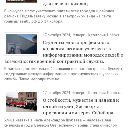
для физических лиц
В конкурсе могут участвовать жители всех городов и районов
региона. Подать заявку можно в электронном виде на сайте
грантыглавы05.рф до 17 ноября...
17 октября 2024, Четверг
Категория:
Новости
/
Во
Студенты многопрофильного
колледжа активно участвуют в
информировании молодых людей о
возможностях военной контрактной службы.
В рамках просветительской кампании они распространили буклеты,
содержащие важную информацию о преимуществах и условиях
службы. Такое мероприятие не...
17 октября 2024, Четверг
Категория:
Новости
/
О
О стойкости, мужестве и надежде:
одной из улиц Хасавюрта
присвоили имя героя Собибора
Улица названа в честь Александра Шубаева — человека, чья
смелость в годы Великой Отечественной войны стала символом