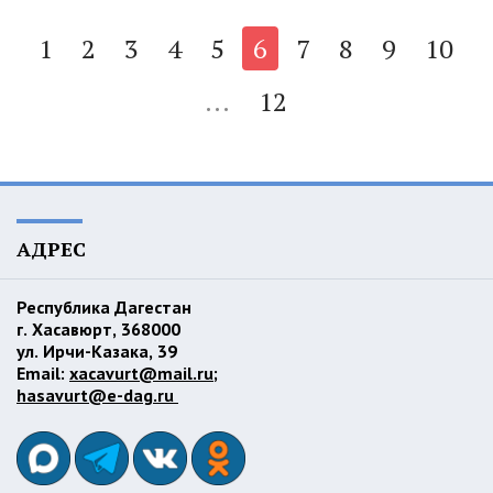
1
2
3
4
5
6
7
8
9
10
...
12
АДРЕС
Республика Дагестан
г. Хасавюрт, 368000
ул. Ирчи-Казака, 39
Email:
xacavurt@mail.ru
;
hasavurt@e-dag.ru