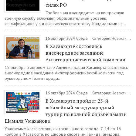
силах РФ
Требования к кандидатам на контрактную
военную службу включают: образовательный уровень,
квалификационную и физическую подготовку. Кандидатами на...
16 октября 2024, Среда
Категория:
Новости
/
Све
В Хасавюрте состоялось
внеочередное заседание
Антитеррористической комиссии
15 октября в актовом зале Администрации Хасавюрта состоялось
внеочередное заседание Антитеррористической комиссии под
руководством Главы города...
16 октября 2024, Среда
Категория:
Новости
/
Сп
В Хасавюрте пройдет 25-й
юбилейный международный
турнир по вольной борьбе памяти
Шамиля Умаханова
Уважаемые хасавюртовцы и гости нашего города! С 14 по 16
ноября в Хасавюрте, во Дворце спорта им. Гамида Гамидова,