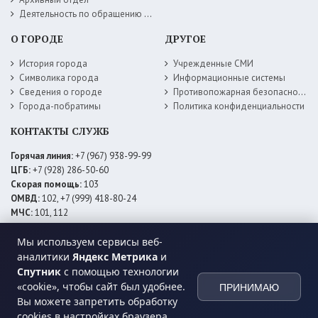
Деятельность по обращению с животными без владельцев
О ГОРОДЕ
ДРУГОЕ
История города
Учрежденные СМИ
Символика города
Информационные системы
Сведения о городе
Противопожарная безопасность
Города-побратимы
Политика конфиденциальности
КОНТАКТЫ СЛУЖБ
Горячая линия:
+7 (967) 938-99-99
ЦГБ:
+7 (928) 286-50-60
Скорая помощь:
103
ОМВД:
102, +7 (999) 418-80-24
МЧС:
101, 112
ЕДДС:
+7 (928) 576-09-83
Мы используем сервисы веб-
Электросети:
+7 (800) 220-02-20
Даггаз:
+7 (928) 980-64-04
аналитики
Яндекс Метрика
и
Горводоснаб:
+7 (928) 559-59-74
Спутник
с помощью технологии
Теплоснаб:
+7 (928) 873-27-09
«cookie», чтобы сайт был удобнее.
ПРИНИМАЮ
МФЦ:
+7 (938) 777-82-44
Вы можете запретить обработку
cookies в настройках браузера.