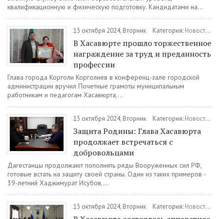
квалификационную и физическую подготовку. Кандидатами на...
15 октября 2024, Вторник
Категория:
Новости
/
О
В Хасавюрте прошло торжественное
награждение за труд и преданность
профессии
Глава города Корголи Корголиев в конференц-зале городской
администрации вручил Почетные грамоты муниципальным
работникам и педагогам Хасавюрта,...
15 октября 2024, Вторник
Категория:
Новости
/
В
Защита Родины: Глава Хасавюрта
продолжает встречаться с
добровольцами
Дагестанцы продолжают пополнять ряды Вооруженных сил РФ,
готовые встать на защиту своей страны. Один из таких примеров -
39-летний Хаджимурат Исубов,...
15 октября 2024, Вторник
Категория:
Новости
/
Г