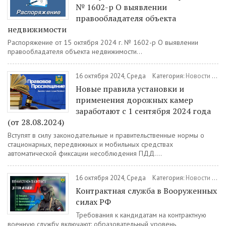
№ 1602-р О выявлении
правообладателя объекта
недвижимости
Распоряжение от 15 октября 2024 г. № 1602-р О выявлении
правообладателя объекта недвижимости...
16 октября 2024, Среда
Категория:
Новости
/
Пр
Новые правила установки и
применения дорожных камер
заработают с 1 сентября 2024 года
(от 28.08.2024)
Вступят в силу законодательные и правительственные нормы о
стационарных, передвижных и мобильных средствах
автоматической фиксации несоблюдения ПДД....
16 октября 2024, Среда
Категория:
Новости
/
Вое
Контрактная служба в Вооруженных
силах РФ
Требования к кандидатам на контрактную
военную службу включают: образовательный уровень,