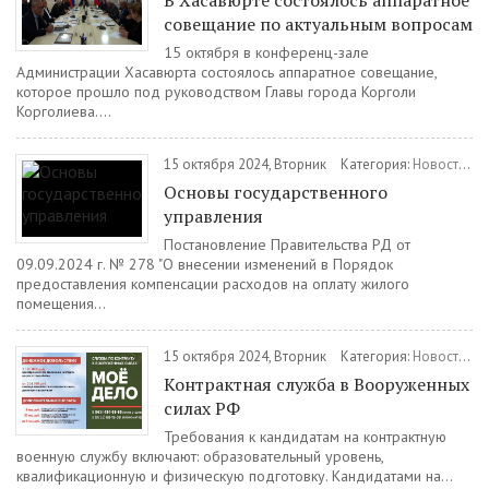
В Хасавюрте состоялось аппаратное
совещание по актуальным вопросам
15 октября в конференц-зале
Администрации Хасавюрта состоялось аппаратное совещание,
которое прошло под руководством Главы города Корголи
Корголиева....
15 октября 2024, Вторник
Категория:
Новости
/
П
Основы государственного
управления
Постановление Правительства РД от
09.09.2024 г. № 278 "О внесении изменений в Порядок
предоставления компенсации расходов на оплату жилого
помещения...
15 октября 2024, Вторник
Категория:
Новости
/
В
Контрактная служба в Вооруженных
силах РФ
Требования к кандидатам на контрактную
военную службу включают: образовательный уровень,
квалификационную и физическую подготовку. Кандидатами на...