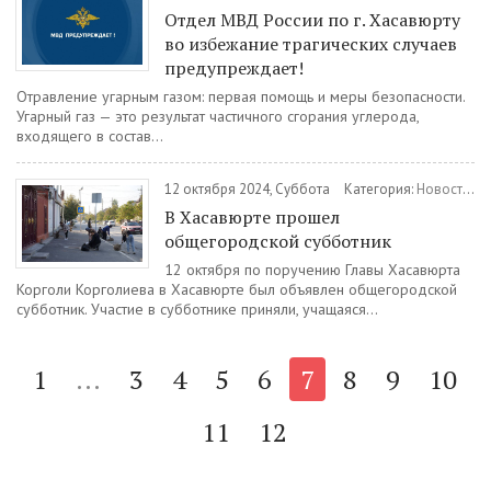
Отдел МВД России по г. Хасавюрту
во избежание трагических случаев
предупреждает!
Отравление угарным газом: первая помощь и меры безопасности.
Угарный газ — это результат частичного сгорания углерода,
входящего в состав...
12 октября 2024, Суббота
Категория:
Новости
/
Г
В Хасавюрте прошел
общегородской субботник
12 октября по поручению Главы Хасавюрта
Корголи Корголиева в Хасавюрте был объявлен общегородской
субботник. Участие в субботнике приняли, учащаяся...
1
...
3
4
5
6
7
8
9
10
11
12