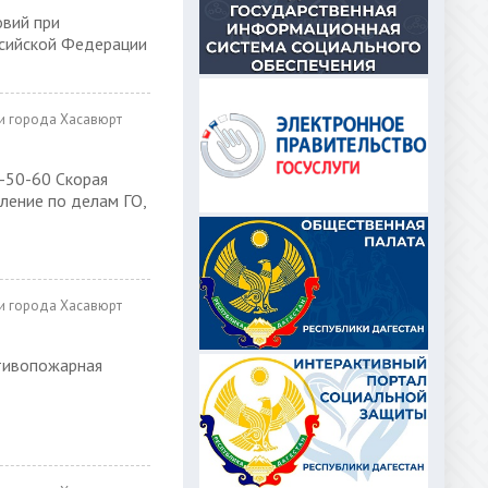
овий при
ссийской Федерации
и города Хасавюрт
6-50-60 Скорая
ление по делам ГО,
и города Хасавюрт
тивопожарная