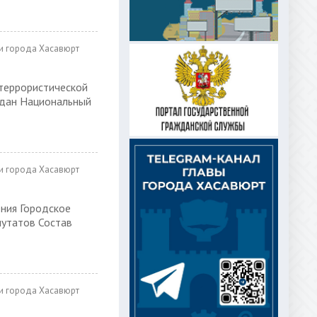
и города Хасавюрт
террористической
ждан Национальный
и города Хасавюрт
ния Городское
путатов Состав
и города Хасавюрт