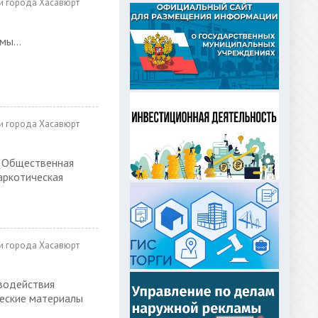
и города Хасавюрт
ы...
и города Хасавюрт
 Общественная
аркотическая
и города Хасавюрт
водействия
еские материалы