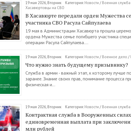
19 мая 2026, Вторник
Категория:
Новости
/
Военная служба 
Хасавюртовцы на СВО
В Хасавюрте передали орден Мужества с
участника СВО Расула Сайпулаева
19 мая в Администрации Хасавюрта прошла церемо
ордена Мужества семье погибшего участника спец
операции Расула Сайпулаева....
19 мая 2026, Вторник
Категория:
Новости
/
Военное дело
/
Что нужно знать будущему призывнику?
Служба в армии - важный этап, к которому лучше п
заранее. Знание своих прав, понимание процесса пр
физическая и...
19 мая 2026, Вторник
Категория:
Новости
/
Военная служба 
Контрактная служба в Вооруженных силах
единовременная выплата при заключении 
млн рублей