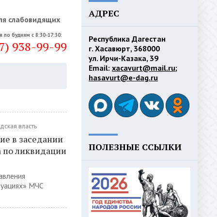
АДРЕС
ля слабовидящих
я по будням с 8:30-17:30:
Республика Дагестан
7) 938-99-99
г. Хасавюрт, 368000
ул. Ирчи-Казака, 39
Email:
xacavurt@mail.ru
;
hasavurt@e-dag.ru
дская власть
ие в заседании
ПОЛЕЗНЫЕ ССЫЛКИ
 по ликвидации
авления
туациях» МЧС