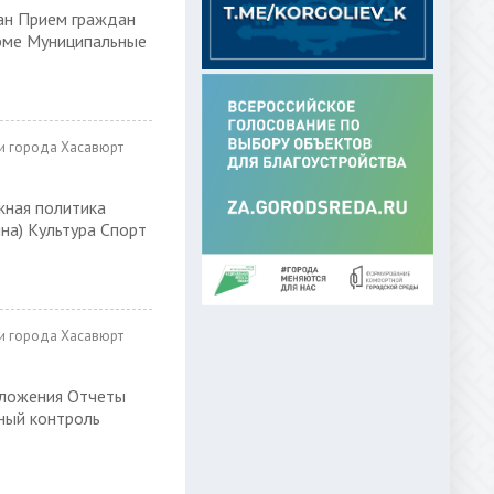
ан Прием граждан
орме Муниципальные
и города Хасавюрт
ная политика
а) Культура Спорт
и города Хасавюрт
оложения Отчеты
ный контроль