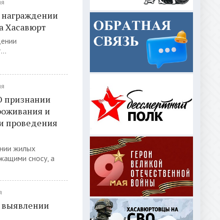
ия
О награждении
а Хасавюрт
дении
..
ия
 О признании
оживания и
и проведения
ании жилых
жащими сносу, а
я
О выявлении