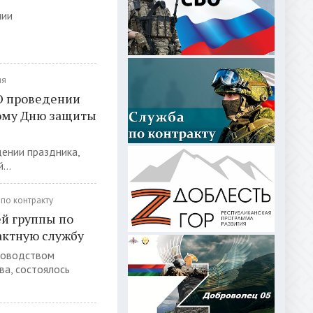
нии
ия
 О проведении
ому Дню защиты
дении праздника,
..
по контракту
ей группы по
актную службу
уководством
ва, состоялось