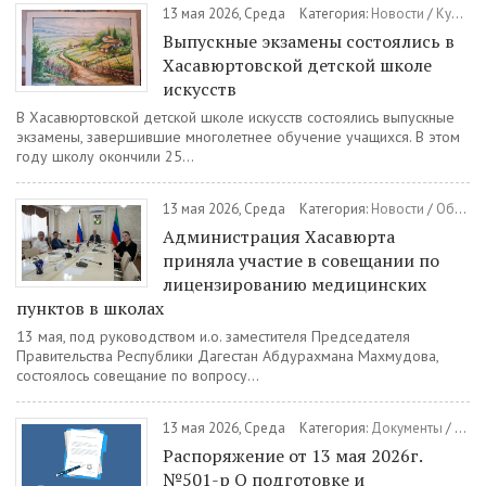
13 мая 2026, Среда
Категория:
Новости
/
Культура
Выпускные экзамены состоялись в
Хасавюртовской детской школе
искусств
В Хасавюртовской детской школе искусств состоялись выпускные
экзамены, завершившие многолетнее обучение учащихся. В этом
году школу окончили 25...
13 мая 2026, Среда
Категория:
Новости
/
Общество
Администрация Хасавюрта
приняла участие в совещании по
лицензированию медицинских
пунктов в школах
13 мая, под руководством и.о. заместителя Председателя
Правительства Республики Дагестан Абдурахмана Махмудова,
состоялось совещание по вопросу...
13 мая 2026, Среда
Категория:
Документы
/
Расп
Распоряжение от 13 мая 2026г.
№501-р О подготовке и