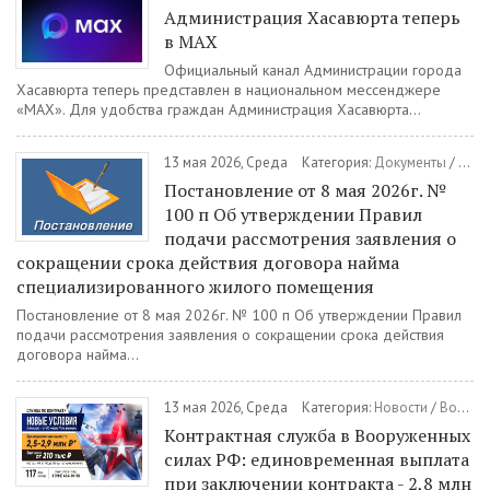
Администрация Хасавюрта теперь
в MAX
Официальный канал Администрации города
Хасавюрта теперь представлен в национальном мессенджере
«MAX». Для удобства граждан Администрация Хасавюрта...
13 мая 2026, Среда
Категория:
Документы
/
Пост
Постановление от 8 мая 2026г. №
100 п Об утверждении Правил
подачи рассмотрения заявления о
сокращении срока действия договора найма
специализированного жилого помещения
Постановление от 8 мая 2026г. № 100 п Об утверждении Правил
подачи рассмотрения заявления о сокращении срока действия
договора найма...
13 мая 2026, Среда
Категория:
Новости
/
Военная служба по контракту
Контрактная служба в Вооруженных
силах РФ: единовременная выплата
при заключении контракта - 2,8 млн