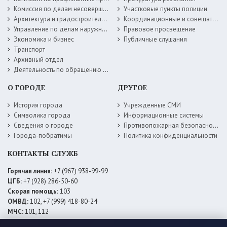
Комиссия по делам несовершеннолетних
Участковые пункты полиции
Архитектура и градостроительство
Координационные и совещательные органы
Управление по делам наружной рекламы
Правовое просвещение
Экономика и бизнес
Публичные слушания
Транспорт
Архивный отдел
Деятельность по обращению с животными без владельцев
О ГОРОДЕ
ДРУГОЕ
История города
Учрежденные СМИ
Символика города
Информационные системы
Сведения о городе
Противопожарная безопасность
Города-побратимы
Политика конфиденциальности
КОНТАКТЫ СЛУЖБ
Горячая линия:
+7 (967) 938-99-99
ЦГБ:
+7 (928) 286-50-60
Скорая помощь:
103
ОМВД:
102, +7 (999) 418-80-24
МЧС:
101, 112
ЕДДС:
+7 (928) 576-09-83