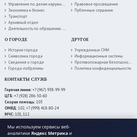
Управление по делам наружной рекламы
Правовое просвещение
Экономика и бизнес
Публичные слушания
Транспорт
Архивный отдел
Деятельность по обращению с животными без владельцев
О ГОРОДЕ
ДРУГОЕ
История города
Учрежденные СМИ
Символика города
Информационные системы
Сведения о городе
Противопожарная безопасность
Города-побратимы
Политика конфиденциальности
КОНТАКТЫ СЛУЖБ
Горячая линия:
+7 (967) 938-99-99
ЦГБ:
+7 (928) 286-50-60
Скорая помощь:
103
ОМВД:
102, +7 (999) 418-80-24
МЧС:
101, 112
ЕДДС:
+7 (928) 576-09-83
Мы используем сервисы веб-
Электросети:
+7 (800) 220-02-20
Даггаз:
+7 (928) 980-64-04
аналитики
Яндекс Метрика
и