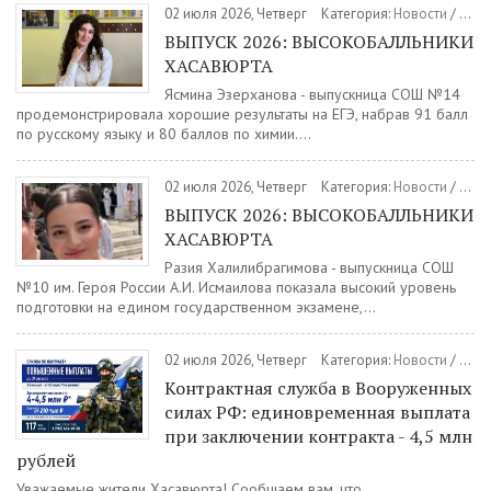
02 июля 2026, Четверг
Категория:
Новости
/
Обр
ВЫПУСК 2026: ВЫСОКОБАЛЛЬНИКИ
ХАСАВЮРТА
Ясмина Эзерханова - выпускница СОШ №14
продемонстрировала хорошие результаты на ЕГЭ, набрав 91 балл
по русскому языку и 80 баллов по химии....
02 июля 2026, Четверг
Категория:
Новости
/
Обр
ВЫПУСК 2026: ВЫСОКОБАЛЛЬНИКИ
ХАСАВЮРТА
Разия Халилибрагимова - выпускница СОШ
№10 им. Героя России А.И. Исмаилова показала высокий уровень
подготовки на едином государственном экзамене,...
02 июля 2026, Четверг
Категория:
Новости
/
Воен
Контрактная служба в Вооруженных
силах РФ: единовременная выплата
при заключении контракта - 4,5 млн
рублей
Уважаемые жители Хасавюрта! Сообщаем вам, что