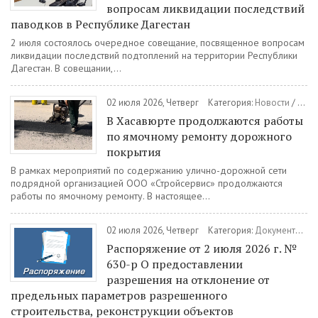
вопросам ликвидации последствий
паводков в Республике Дагестан
2 июля состоялось очередное совещание, посвященное вопросам
ликвидации последствий подтоплений на территории Республики
Дагестан. В совещании,...
02 июля 2026, Четверг
Категория:
Новости
/
ЖКХ
В Хасавюрте продолжаются работы
по ямочному ремонту дорожного
покрытия
В рамках мероприятий по содержанию улично-дорожной сети
подрядной организацией ООО «Стройсервис» продолжаются
работы по ямочному ремонту. В настоящее...
02 июля 2026, Четверг
Категория:
Документы
/
Р
Распоряжение от 2 июля 2026 г. №
630-р О предоставлении
разрешения на отклонение от
предельных параметров разрешенного
строительства, реконструкции объектов