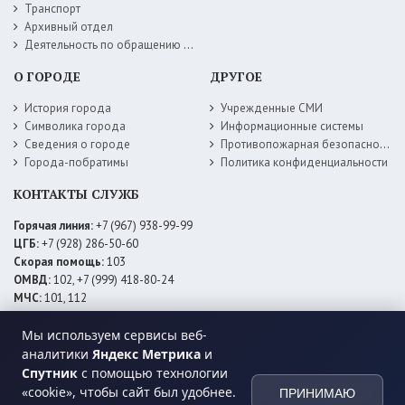
Транспорт
Архивный отдел
Деятельность по обращению с животными без владельцев
О ГОРОДЕ
ДРУГОЕ
История города
Учрежденные СМИ
Символика города
Информационные системы
Сведения о городе
Противопожарная безопасность
Города-побратимы
Политика конфиденциальности
КОНТАКТЫ СЛУЖБ
Горячая линия:
+7 (967) 938-99-99
ЦГБ:
+7 (928) 286-50-60
Скорая помощь:
103
ОМВД:
102, +7 (999) 418-80-24
МЧС:
101, 112
ЕДДС:
+7 (928) 576-09-83
Мы используем сервисы веб-
Электросети:
+7 (800) 220-02-20
Даггаз:
+7 (928) 980-64-04
аналитики
Яндекс Метрика
и
Горводоснаб:
+7 (928) 559-59-74
Спутник
с помощью технологии
Теплоснаб:
+7 (928) 873-27-09
«cookie», чтобы сайт был удобнее.
ПРИНИМАЮ