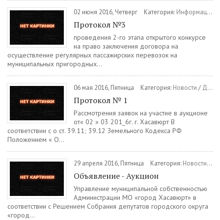
02 июня 2016, Четверг
Категория:
Информация
Протокол №3
проведения 2-го этапа открытого конкурсе
на право заключения договора на
осуществление регулярных пассажирских перевозок на
муниципальных пригородных...
06 мая 2016, Пятница
Категория:
Новости
/
Документы
Протокол № 1
Рассмотрения заявок на участие в аукционе
от« 02 » 03 201_6г. г. Хасавюрт В
соответствии с о ст. 39.11; 39.12 Земельного Кодекса РФ
Положением « О...
29 апреля 2016, Пятница
Категория:
Новости
/
Ин
Объявление - Аукцион
Управление муниципальной собственностью
Администрации МО «город Хасавюрт» в
соответствии с Решением Собрания депутатов городского округа
«город...