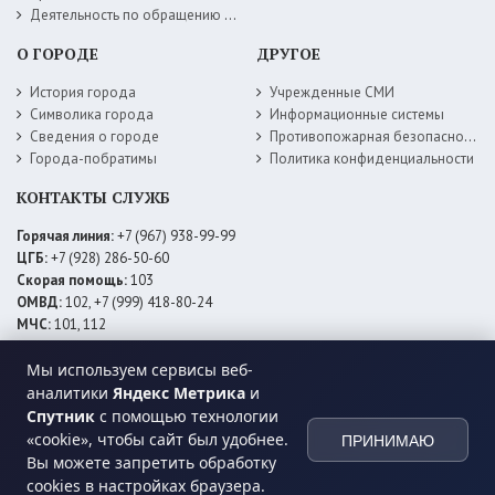
Деятельность по обращению с животными без владельцев
О ГОРОДЕ
ДРУГОЕ
История города
Учрежденные СМИ
Символика города
Информационные системы
Сведения о городе
Противопожарная безопасность
Города-побратимы
Политика конфиденциальности
КОНТАКТЫ СЛУЖБ
Горячая линия:
+7 (967) 938-99-99
ЦГБ:
+7 (928) 286-50-60
Скорая помощь:
103
ОМВД:
102, +7 (999) 418-80-24
МЧС:
101, 112
ЕДДС:
+7 (928) 576-09-83
Электросети:
+7 (800) 220-02-20
Мы используем сервисы веб-
Даггаз:
+7 (928) 980-64-04
аналитики
Яндекс Метрика
и
Горводоснаб:
+7 (928) 559-59-74
Спутник
с помощью технологии
Теплоснаб:
+7 (928) 873-27-09
«cookie», чтобы сайт был удобнее.
ПРИНИМАЮ
МФЦ:
+7 (938) 777-82-44
Вы можете запретить обработку
cookies в настройках браузера.