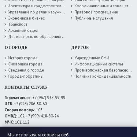
Архитектура и градостроительство
Координационные и совещательные органы
Управление по делам наружной рекламы
Правовое просвещение
Экономика и бизнес
Публичные слушания
Транспорт
Архивный отдел
Деятельность по обращению с животными без владельцев
О ГОРОДЕ
ДРУГОЕ
История города
Учрежденные СМИ
Символика города
Информационные системы
Сведения о городе
Противопожарная безопасность
Города-побратимы
Политика конфиденциальности
КОНТАКТЫ СЛУЖБ
Горячая линия:
+7 (967) 938-99-99
ЦГБ:
+7 (928) 286-50-60
Скорая помощь:
103
ОМВД:
102, +7 (999) 418-80-24
МЧС:
101, 112
ЕДДС:
+7 (928) 576-09-83
Мы используем сервисы веб-
Электросети:
+7 (800) 220-02-20