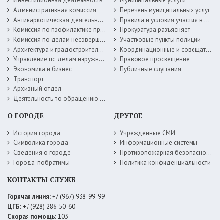
Инвестиционная деятельность
Муниципальные услуги
Административная комиссия
Перечень муниципальных услуг
Антинаркотическая деятельность
Правила и условия участия в жилищных программах
Комиссия по профилактике правонарушений
Прокуратура разъясняет
Комиссия по делам несовершеннолетних
Участковые пункты полиции
Архитектура и градостроительство
Координационные и совещательные органы
Управление по делам наружной рекламы
Правовое просвещение
Экономика и бизнес
Публичные слушания
Транспорт
Архивный отдел
Деятельность по обращению с животными без владельцев
О ГОРОДЕ
ДРУГОЕ
История города
Учрежденные СМИ
Символика города
Информационные системы
Сведения о городе
Противопожарная безопасность
Города-побратимы
Политика конфиденциальности
КОНТАКТЫ СЛУЖБ
Горячая линия:
+7 (967) 938-99-99
ЦГБ:
+7 (928) 286-50-60
Скорая помощь:
103