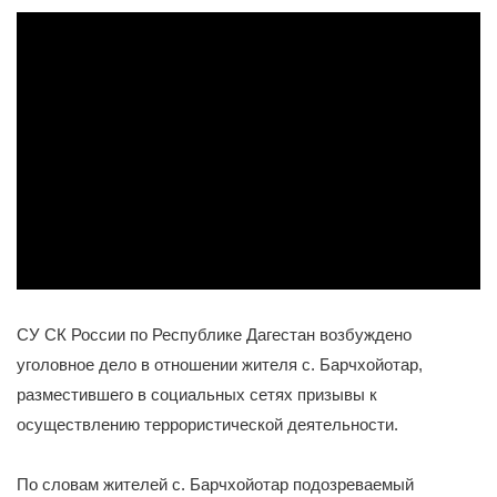
Категории
Новости
/
К сведению граждан
СУ СК России по Республике Дагестан возбуждено
уголовное дело в отношении жителя с. Барчхойотар,
разместившего в социальных сетях призывы к
осуществлению террористической деятельности.
По словам жителей с. Барчхойотар подозреваемый