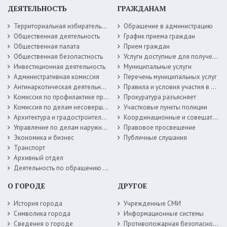
ДЕЯТЕЛЬНОСТЬ
ГРАЖДАНАМ
Территориальная избирательная комиссия
Обращение в администрацию
Общественная деятельность
График приема граждан
Общественная палата
Прием граждан
Общественная безопастность
Услуги доступные для получения в электронной форме
Инвестиционная деятельность
Муниципальные услуги
Административная комиссия
Перечень муниципальных услуг
Антинаркотическая деятельность
Правила и условия участия в жилищных программах
Комиссия по профилактике правонарушений
Прокуратура разъясняет
Комиссия по делам несовершеннолетних
Участковые пункты полиции
Архитектура и градостроительство
Координационные и совещательные органы
Управление по делам наружной рекламы
Правовое просвещение
Экономика и бизнес
Публичные слушания
Транспорт
Архивный отдел
Деятельность по обращению с животными без владельцев
О ГОРОДЕ
ДРУГОЕ
История города
Учрежденные СМИ
Символика города
Информационные системы
Сведения о городе
Противопожарная безопасность