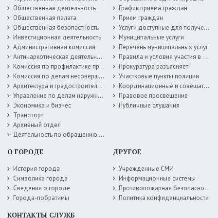
Общественная деятельность
График приема граждан
Общественная палата
Прием граждан
Общественная безопастность
Услуги доступные для получения в электронной форме
Инвестиционная деятельность
Муниципальные услуги
Административная комиссия
Перечень муниципальных услуг
Антинаркотическая деятельность
Правила и условия участия в жилищных программах
Комиссия по профилактике правонарушений
Прокуратура разъясняет
Комиссия по делам несовершеннолетних
Участковые пункты полиции
Архитектура и градостроительство
Координационные и совещательные органы
Управление по делам наружной рекламы
Правовое просвещение
Экономика и бизнес
Публичные слушания
Транспорт
Архивный отдел
Деятельность по обращению с животными без владельцев
О ГОРОДЕ
ДРУГОЕ
История города
Учрежденные СМИ
Символика города
Информационные системы
Сведения о городе
Противопожарная безопасность
Города-побратимы
Политика конфиденциальности
КОНТАКТЫ СЛУЖБ