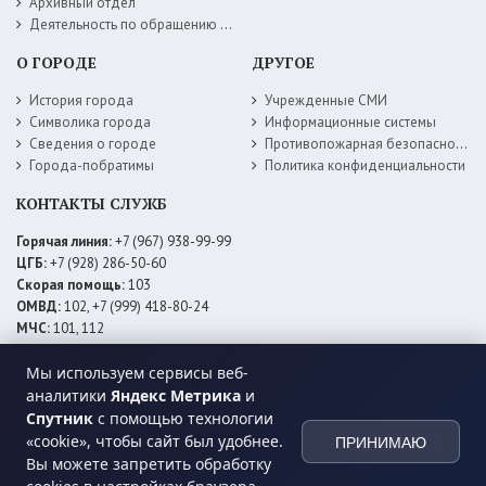
Архивный отдел
Деятельность по обращению с животными без владельцев
О ГОРОДЕ
ДРУГОЕ
История города
Учрежденные СМИ
Символика города
Информационные системы
Сведения о городе
Противопожарная безопасность
Города-побратимы
Политика конфиденциальности
КОНТАКТЫ СЛУЖБ
Горячая линия:
+7 (967) 938-99-99
ЦГБ:
+7 (928) 286-50-60
Скорая помощь:
103
ОМВД:
102, +7 (999) 418-80-24
МЧС:
101, 112
ЕДДС:
+7 (928) 576-09-83
Мы используем сервисы веб-
Электросети:
+7 (800) 220-02-20
Даггаз:
+7 (928) 980-64-04
аналитики
Яндекс Метрика
и
Горводоснаб:
+7 (928) 559-59-74
Спутник
с помощью технологии
Теплоснаб:
+7 (928) 873-27-09
«cookie», чтобы сайт был удобнее.
ПРИНИМАЮ
МФЦ:
+7 (938) 777-82-44
Вы можете запретить обработку